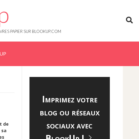
p
IVRES PAPIER SUR BLOOKUP.COM
KUP
Imprimez votre
blog ou réseaux
sociaux avec
t de
 sa
BlookUp !
es