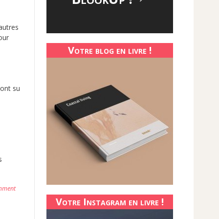
autres
our
Votre blog en livre !
 ont su
s
mment
Votre Instagram en livre !