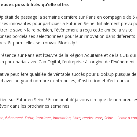
uses possibilités qu’elle offre.
p était de passage la semaine dernière sur Paris en compagnie de 5 
ises innovantes pour participer à Futur en Seine. Initialement prévu p
er le savoir-faire parisien, l’évènement a reçu cette année la visite
prises bordelaises sélectionnées pour leur innovation dans différents
es. Et parmi elles se trouvait BlookUp !
présence sur Paris est l’œuvre de la Région Aquitaine et de la CUB qui
n partenariat avec Cap Digital, l’entreprise à l’origine de l’événement.
itiative peut être qualifiée de véritable succès pour BlookUp puisque de
vec un grand nombre d’entreprises, d’institution et d’éditeurs «
itiée sur Futur en Seine ! Et on peut déjà vous dire que de nombreuse
révoir dans les prochaines semaines !
se
,
évènement
,
Futur
,
Imprimer
,
innovation
,
Livre
,
rendez-vous
,
Seine
Leave a co