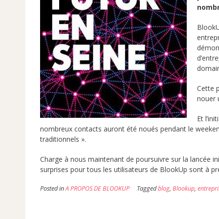
nombre
BlookU
entrepr
démontr
d’entre
domain
Cette 
nouer u
Et l’in
nombreux contacts auront été noués pendant le weekend a
traditionnels ».
Charge à nous maintenant de poursuivre sur la lancée in
surprises pour tous les utilisateurs de BlookUp sont à p
Posted in
A PROPOS DE BLOOKUP
Tagged
blog
,
Blookup
,
entrepri