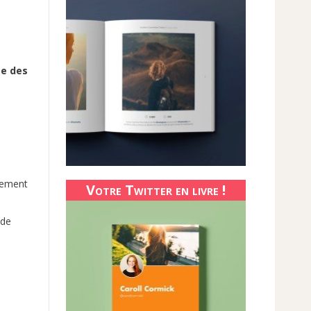
te des
e
ivement
Votre Twitter en livre !
nde