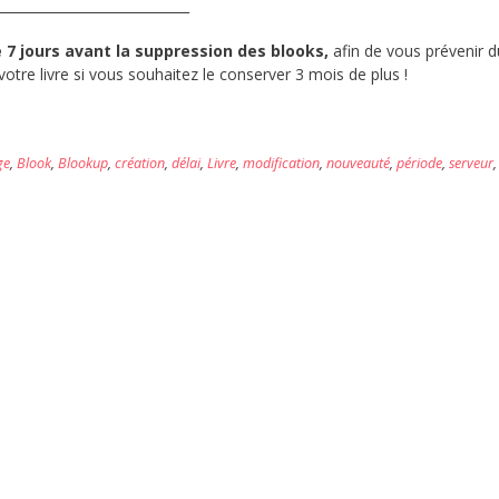
_____________________________
7 jours avant la suppression des blooks,
afin de vous prévenir d
tre livre si vous souhaitez le conserver 3 mois de plus !
ge
,
Blook
,
Blookup
,
création
,
délai
,
Livre
,
modification
,
nouveauté
,
période
,
serveur
,