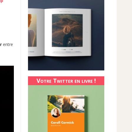
up
r
entre
Votre Twitter en livre !