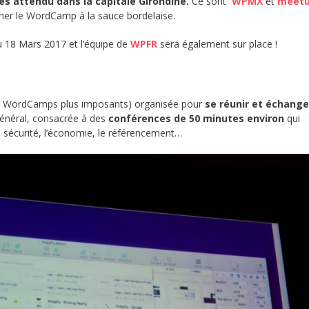
rès attendu dans la capitale Girondine.
Ce sont
WPMX
et
meet
cliner le WordCamp à la sauce bordelaise.
u 18 Mars 2017 et l’équipe de
WPFR
sera également sur place !
ns WordCamps plus imposants) organisée pour
se réunir et échange
énéral, consacrée à des
conférences de 50 minutes environ
qui
sécurité, l’économie, le référencement…