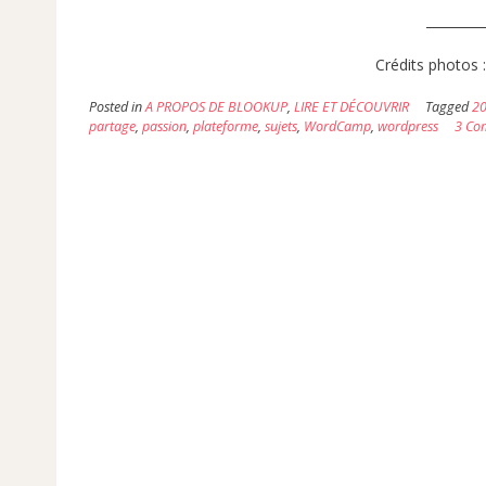
_________
Crédits photos 
Posted in
A PROPOS DE BLOOKUP
,
LIRE ET DÉCOUVRIR
Tagged
2
partage
,
passion
,
plateforme
,
sujets
,
WordCamp
,
wordpress
3 Co