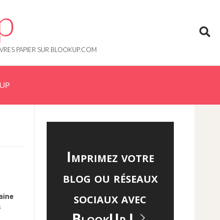
p
IVRES PAPIER SUR BLOOKUP.COM
KUP
Imprimez votre
blog ou réseaux
sociaux avec
aine
s
BlookUp !