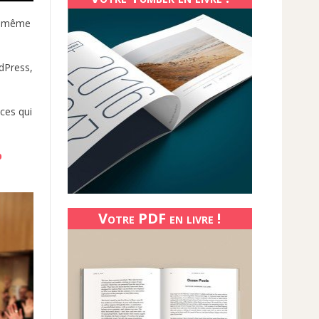
même
Press,
ces qui
p
Votre PDF en livre !