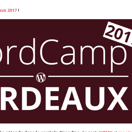
ux 2017
!