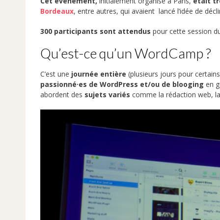
Cet évènement,
initialement organisé à Paris,
était t
Bordeaux
, entre autres, qui avaient lancé l’idée de dé
300 participants sont attendus
pour cette session d
Qu’est-ce qu’un WordCamp ?
C’est une
journée entière
(plusieurs jours pour certai
passionné·es de WordPress et/ou de blooging
en g
abordent des
sujets variés
comme la rédaction web, la 