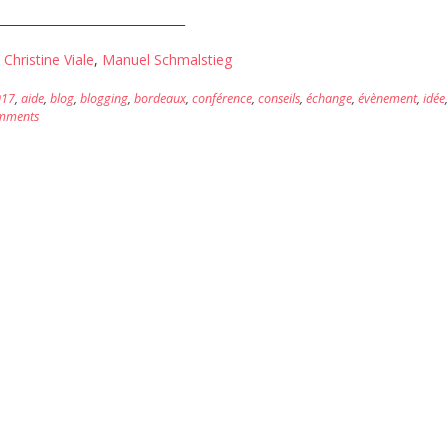
_______________________________
:
Christine Viale
,
Manuel Schmalstieg
017
,
aide
,
blog
,
blogging
,
bordeaux
,
conférence
,
conseils
,
échange
,
évènement
,
idée
,
mments