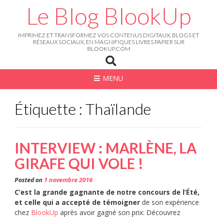
Skip
Le Blog BlookUp
to
content
IMPRIMEZ ET TRANSFORMEZ VOS CONTENUS DIGITAUX, BLOGS ET
RÉSEAUX SOCIAUX, EN MAGNIFIQUES LIVRES PAPIER SUR
BLOOKUP.COM
MENU
Étiquette : Thaïlande
INTERVIEW : MARLÈNE, LA
GIRAFE QUI VOLE !
Posted on
1 novembre 2016
C’est la grande gagnante de notre concours de l’Été,
et celle qui a accepté de témoigner
de son expérience
chez
BlookUp
après avoir gagné son prix: Découvrez