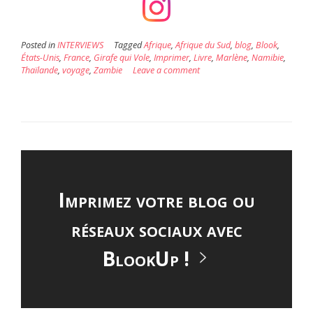
Posted in
INTERVIEWS
Tagged
Afrique
,
Afrique du Sud
,
blog
,
Blook
,
États-Unis
,
France
,
Girafe qui Vole
,
Imprimer
,
Livre
,
Marlène
,
Namibie
,
Thaïlande
,
voyage
,
Zambie
Leave a comment
Imprimez votre blog ou
réseaux sociaux avec
BlookUp !