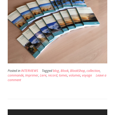
Posted in
INTERVIEWS
Tagged
blog
,
Blook
,
BlookShop
,
collection
,
commande
,
Imprimer
,
Livre
,
record
,
tomes
,
volumes
,
voyage
Leave a
comment