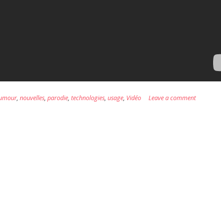
umour
,
nouvelles
,
parodie
,
technologies
,
usage
,
Vidéo
Leave a comment