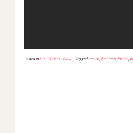
Posted in
LIRE ET DÉCOUVRIR
Tagged
ancien
,
évolution
,
facilité
,
h