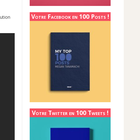
Votre Facebook en 100 Posts !
lution
Votre Twitter en 100 Tweets !