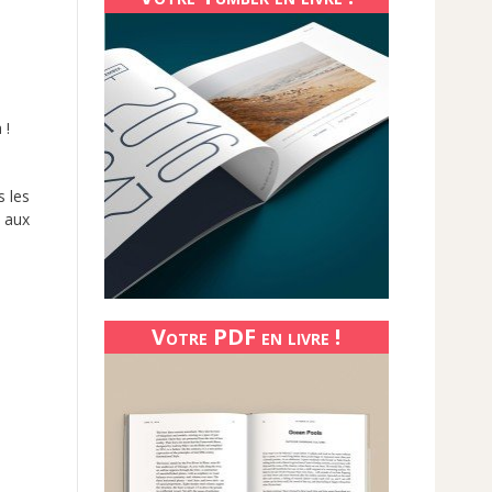
 !
 les
t aux
Votre PDF en livre !