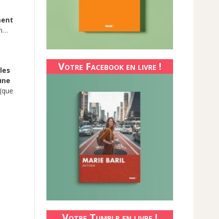
ment
on…
Votre Facebook en livre !
les
une
(que
Votre Tumblr en livre !