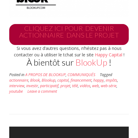
CLIQUEZ ICI POUR DEVENIR
ACTIONNAIRE DANS LE PROJET
Si vous avez d’autres questions, n’hésitez pas à nous
contacter ou à utiliser le tchat sur le site
Happy Capital
!
À bientôt sur
BlookUp
!
Posted in
A PROPOS DE BLOOKUP
,
COMMUNIQUÉS
Tagged
actionnaire
,
Blook
,
Blookup
,
capital
,
financement
,
happy
,
impôts
,
interview
,
investir
,
participatif
,
projet
,
télé
,
vidéos
,
web
,
web-série
,
youtube
Leave a comment