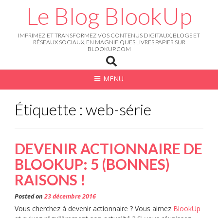
Skip
Le Blog BlookUp
to
content
IMPRIMEZ ET TRANSFORMEZ VOS CONTENUS DIGITAUX, BLOGS ET
RÉSEAUX SOCIAUX, EN MAGNIFIQUES LIVRES PAPIER SUR
BLOOKUP.COM
MENU
Étiquette : web-série
DEVENIR ACTIONNAIRE DE
BLOOKUP: 5 (BONNES)
RAISONS !
Posted on
23 décembre 2016
Vous cherchez à devenir actionnaire ? Vous aimez
BlookUp