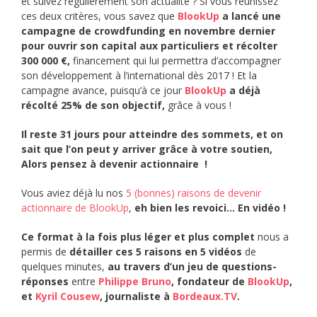
et suivez régulièrement son actualité ? Si vous réunissez
ces deux critères, vous savez que
BlookUp
a lancé une
campagne de crowdfunding en novembre dernier
pour ouvrir son capital aux particuliers et récolter
300 000 €,
financement qui lui permettra d’accompagner
son développement à l’international dès 2017 ! Et la
campagne avance, puisqu’à ce jour
BlookUp
a déjà
récolté 25% de son objectif,
grâce à vous !
Il reste 31 jours pour atteindre des sommets, et on
sait que l’on peut y arriver grâce à votre soutien,
Alors pensez à devenir actionnaire !
Vous aviez déjà lu nos
5 (bonnes) raisons de devenir
actionnaire de BlookUp
,
eh bien les revoici… En vidéo !
Ce format à la fois plus léger et plus complet
nous a
permis de
détailler ces 5 raisons en 5 vidéos
de
quelques minutes,
au travers d’un jeu de questions-
réponses
entre
Philippe Bruno
, fondateur de
BlookUp
,
et
Kyril Cousew
, journaliste à
Bordeaux.TV
.