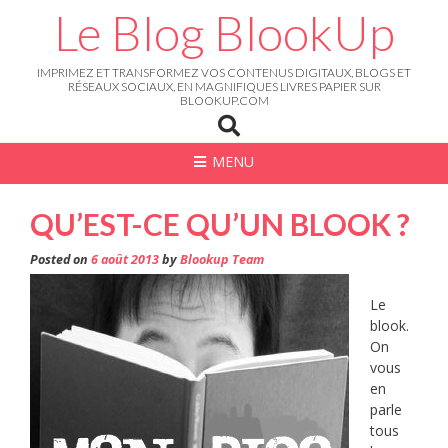
Skip
Le Blog BlookUp
to
content
IMPRIMEZ ET TRANSFORMEZ VOS CONTENUS DIGITAUX, BLOGS ET
RÉSEAUX SOCIAUX, EN MAGNIFIQUES LIVRES PAPIER SUR
BLOOKUP.COM
MENU
QU’EST-CE QU’UN BLOOK ?
Posted on
6 août 2013
by
Blookup Team
Le
blook.
On
vous
en
parle
tous