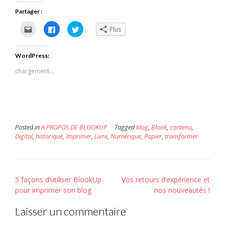
Partager :
Cliquez
Cliquez
Cliquez
Plus
pour
pour
pour
envoyer
partager
partager
par
sur
sur
e-
Facebook(ouvre
Twitter(ouvre
WordPress:
mail
dans
dans
à
une
une
un
nouvelle
nouvelle
chargement…
ami(ouvre
fenêtre)
fenêtre)
dans
une
nouvelle
fenêtre)
Posted in
A PROPOS DE BLOOKUP
Tagged
blog
,
Blook
,
contenu
,
Digital
,
historique
,
Imprimer
,
Livre
,
Numérique
,
Papier
,
transformer
Post
5 façons d’utiliser BlookUp
Vos retours d’expérience et
navigation
pour imprimer son blog
nos nouveautés !
Laisser un commentaire