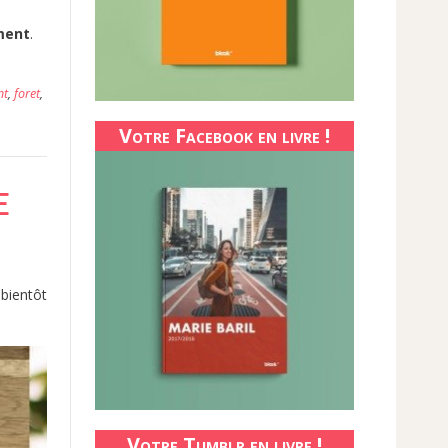
ment
.
nt
,
foret
,
Votre Facebook en livre !
E
bientôt
Votre Tumblr en livre !