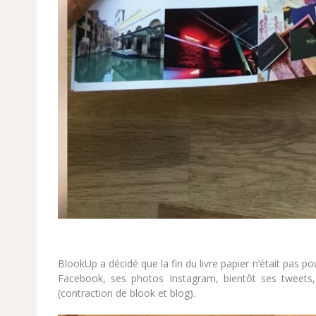
BlookUp a décidé que la fin du livre papier n’était pas po
Facebook, ses photos Instagram, bientôt ses tweets,
(contraction de blook et blog).