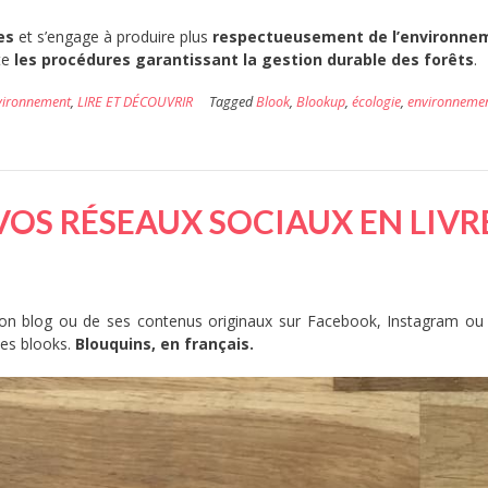
es
et s’engage à produire plus
respectueusement de l’environne
te
les procédures garantissant la
gestion durable des forêts
.
vironnement
,
LIRE ET DÉCOUVRIR
Tagged
Blook
,
Blookup
,
écologie
,
environneme
OS RÉSEAUX SOCIAUX EN LIVR
son blog ou de ses contenus originaux sur Facebook, Instagram ou 
des blooks.
Blouquins, en français.