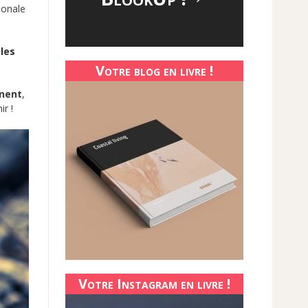
ionale
,
les
Votre blog en livre !
ènent
,
r !
Votre Instagram en livre !