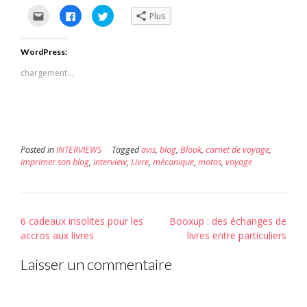
Cliquez
Cliquez
Cliquez
Plus
pour
pour
pour
envoyer
partager
partager
par
sur
sur
e-
Facebook(ouvre
Twitter(ouvre
WordPress:
mail
dans
dans
à
une
une
un
nouvelle
nouvelle
chargement…
ami(ouvre
fenêtre)
fenêtre)
dans
une
nouvelle
fenêtre)
Posted in
INTERVIEWS
Tagged
avis
,
blog
,
Blook
,
carnet de voyage
,
imprimer son blog
,
interview
,
Livre
,
mécanique
,
motos
,
voyage
Post
6 cadeaux insolites pour les
Booxup : des échanges de
navigation
accros aux livres
livres entre particuliers
Laisser un commentaire