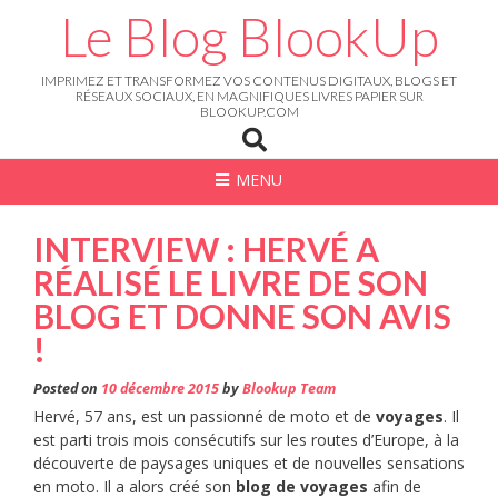
Skip
Le Blog BlookUp
to
content
IMPRIMEZ ET TRANSFORMEZ VOS CONTENUS DIGITAUX, BLOGS ET
RÉSEAUX SOCIAUX, EN MAGNIFIQUES LIVRES PAPIER SUR
BLOOKUP.COM
MENU
INTERVIEW : HERVÉ A
RÉALISÉ LE LIVRE DE SON
BLOG ET DONNE SON AVIS
!
Posted on
10 décembre 2015
by
Blookup Team
Hervé, 57 ans, est un passionné de moto et de
voyages
. Il
est parti trois mois consécutifs sur les routes d’Europe, à la
découverte de paysages uniques et de nouvelles sensations
en moto. Il a alors créé son
blog de voyages
afin de