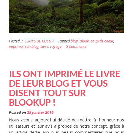
Posted in
COUPS DE COEUR
Tagged
blog
,
Blook
,
coup de coeur
,
imprimer son blog
,
Livre
,
voyage
5 Comments
ILS ONT IMPRIMÉ LE LIVRE
DE LEUR BLOG ET VOUS
DISENT TOUT SUR
BLOOKUP !
Posted on
25 janvier 2016
Nous avons aujourd’hui décidé de mettre à l’honneur nos
utilisateurs et leur avis à propos de notre concept, grâce à
un article dédié aux plus beaux commentaires que nous