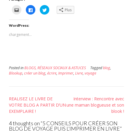
Cliquez
Cliquez
Cliquez
Plus
pour
pour
pour
envoyer
partager
partager
par
sur
sur
e-
Facebook(ouvre
Twitter(ouvre
WordPress:
mail
dans
dans
à
une
une
un
nouvelle
nouvelle
chargement…
ami(ouvre
fenêtre)
fenêtre)
dans
une
nouvelle
fenêtre)
Posted in
BLOGS, RÉSEAUX SOCIAUX & ASTUCES
Tagged
blog
,
Blookup
,
créer un blog
,
écrire
,
Imprimer
,
Livre
,
voyage
Post
REALISEZ LE LIVRE DE
Interview : Rencontre avec
navigation
VOTRE BLOG A PARTIR D’UN
une maman blogueuse et son
EXEMPLAIRE !
blook !
4 thoughts on “
5 CONSEILS POUR CRÉER SON
BLOG DE VOYAGE PUIS L’IMPRIMER EN LIVRE
”