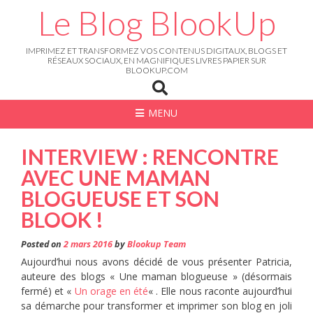
Skip
Le Blog BlookUp
to
content
IMPRIMEZ ET TRANSFORMEZ VOS CONTENUS DIGITAUX, BLOGS ET
RÉSEAUX SOCIAUX, EN MAGNIFIQUES LIVRES PAPIER SUR
BLOOKUP.COM
MENU
INTERVIEW : RENCONTRE
AVEC UNE MAMAN
BLOGUEUSE ET SON
BLOOK !
Posted on
2 mars 2016
by
Blookup Team
Aujourd’hui nous avons décidé de vous présenter Patricia,
auteure des blogs « Une maman blogueuse » (désormais
fermé) et «
Un orage en été
« . Elle nous raconte aujourd’hui
sa démarche pour transformer et imprimer son blog en joli