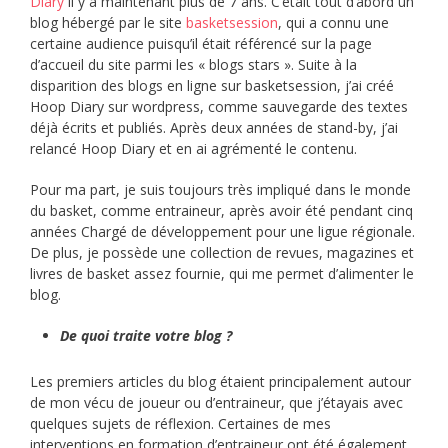
Diary
il y a maintenant plus de 7 ans. C’était tout d’abord un
blog hébergé par le site
basketsession
, qui a connu une
certaine audience puisqu’il était référencé sur la page
d’accueil du site parmi les « blogs stars ». Suite à la
disparition des blogs en ligne sur basketsession, j’ai créé
Hoop Diary sur wordpress, comme sauvegarde des textes
déjà écrits et publiés. Après deux années de stand-by, j’ai
relancé Hoop Diary et en ai agrémenté le contenu.
Pour ma part, je suis toujours très impliqué dans le monde
du basket, comme entraineur, après avoir été pendant cinq
années Chargé de développement pour une ligue régionale.
De plus, je possède une collection de revues, magazines et
livres de basket assez fournie, qui me permet d’alimenter le
blog.
De quoi traite votre blog ?
Les premiers articles du blog étaient principalement autour
de mon vécu de joueur ou d’entraineur, que j’étayais avec
quelques sujets de réflexion. Certaines de mes
interventions en formation d’entraineur ont été également