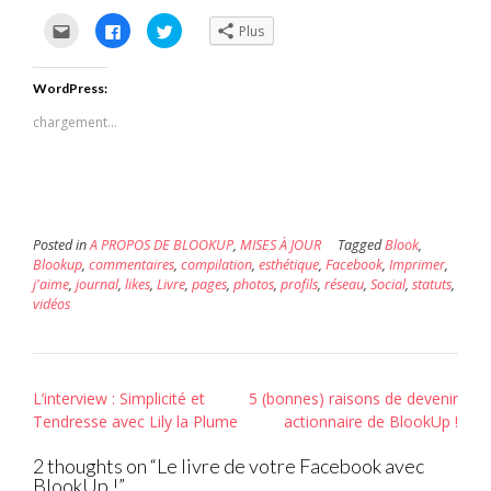
Cliquez
Cliquez
Cliquez
Plus
pour
pour
pour
envoyer
partager
partager
par
sur
sur
e-
Facebook(ouvre
Twitter(ouvre
WordPress:
mail
dans
dans
à
une
une
un
nouvelle
nouvelle
chargement…
ami(ouvre
fenêtre)
fenêtre)
dans
une
nouvelle
fenêtre)
Posted in
A PROPOS DE BLOOKUP
,
MISES À JOUR
Tagged
Blook
,
Blookup
,
commentaires
,
compilation
,
esthétique
,
Facebook
,
Imprimer
,
j'aime
,
journal
,
likes
,
Livre
,
pages
,
photos
,
profils
,
réseau
,
Social
,
statuts
,
vidéos
Post
L’interview : Simplicité et
5 (bonnes) raisons de devenir
navigation
Tendresse avec Lily la Plume
actionnaire de BlookUp !
2 thoughts on “
Le livre de votre Facebook avec
BlookUp !
”