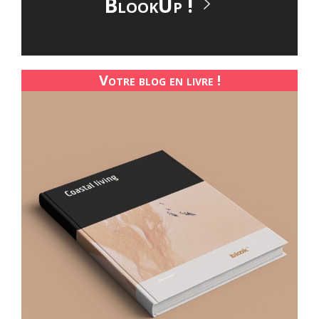
BlookUp !
Votre blog en livre !