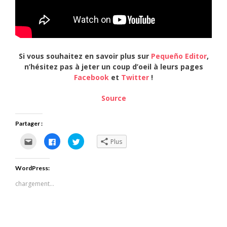
Si vous souhaitez en savoir plus sur
Pequeño Editor
,
n’hésitez pas à jeter un coup d’oeil à leurs pages
Facebook
et
Twitter
!
Source
Partager :
Cliquez
Cliquez
Cliquez
Plus
pour
pour
pour
envoyer
partager
partager
par
sur
sur
e-
Facebook(ouvre
Twitter(ouvre
WordPress:
mail
dans
dans
à
une
une
un
nouvelle
nouvelle
chargement…
ami(ouvre
fenêtre)
fenêtre)
dans
une
nouvelle
fenêtre)