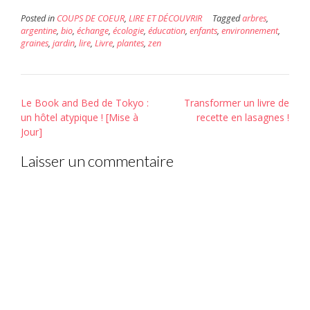
Posted in
COUPS DE COEUR
,
LIRE ET DÉCOUVRIR
Tagged
arbres
,
argentine
,
bio
,
échange
,
écologie
,
éducation
,
enfants
,
environnement
,
graines
,
jardin
,
lire
,
Livre
,
plantes
,
zen
Post
Le Book and Bed de Tokyo :
Transformer un livre de
navigation
un hôtel atypique ! [Mise à
recette en lasagnes !
Jour]
Laisser un commentaire