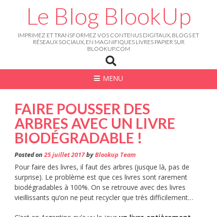
Skip
Le Blog BlookUp
to
content
IMPRIMEZ ET TRANSFORMEZ VOS CONTENUS DIGITAUX, BLOGS ET
RÉSEAUX SOCIAUX, EN MAGNIFIQUES LIVRES PAPIER SUR
BLOOKUP.COM
MENU
FAIRE POUSSER DES
ARBRES AVEC UN LIVRE
BIODÉGRADABLE !
Posted on
25 juillet 2017
by
Blookup Team
Pour faire des livres, il faut des arbres (jusque là, pas de
surprise). Le problème est que ces livres sont rarement
biodégradables à 100%. On se retrouve avec des livres
vieillissants qu’on ne peut recycler que très difficilement…