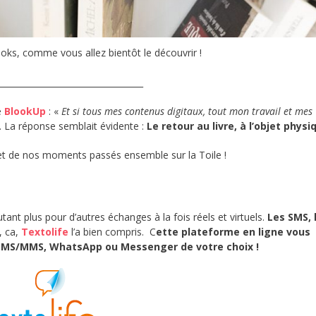
oks, comme vous allez bientôt le découvrir !
__________________________________
e
BlookUp
: «
Et si tous mes contenus digitaux, tout mon travail et mes
. La réponse semblait évidente :
Le retour au livre, à l’objet physi
et de nos moments passés ensemble sur la Toile !
tant plus pour d’autres échanges à la fois réels et virtuels.
Les SMS, 
, ca,
Textolife
l’a bien compris. C
ette plateforme en ligne vous
 SMS/MMS, WhatsApp ou Messenger de votre choix !