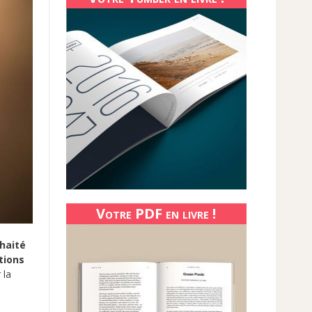
Votre PDF en livre !
haité
tions
 la