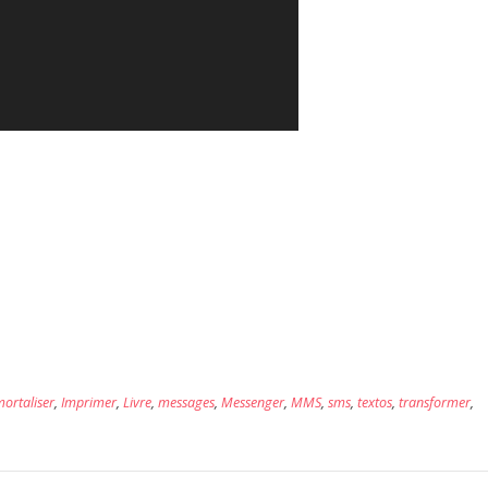
ortaliser
,
Imprimer
,
Livre
,
messages
,
Messenger
,
MMS
,
sms
,
textos
,
transformer
,