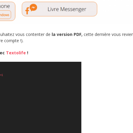
souhaitez vous contenter de
la version PDF,
cette dernière vous revie
e compte !).
vec
Textolife
!
_=1