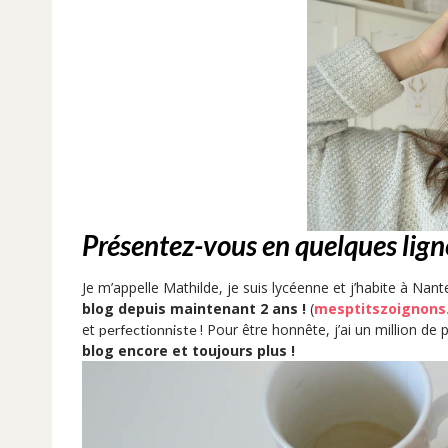
Présentez-vous en quelques ligne
Je m’appelle Mathilde, je suis lycéenn
e et j’habite à Nant
blog depuis maintenant 2 ans !
(
mesptitszoignons
et
! Pour être honnête, j’ai un million de
perfectionniste
blog encore et toujours plus !