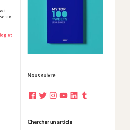
ssi
se sur
log et
Nous suivre
Facebook
Twitter
Instagram
YouTube
LinkedIn
Tumblr
Chercher un article