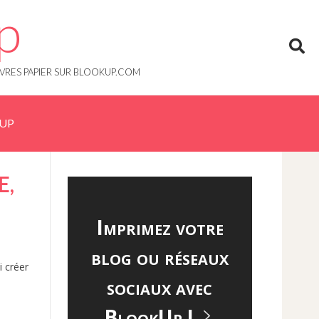
p
IVRES PAPIER SUR BLOOKUP.COM
KUP
E,
Imprimez votre
blog ou réseaux
i créer
sociaux avec
BlookUp !