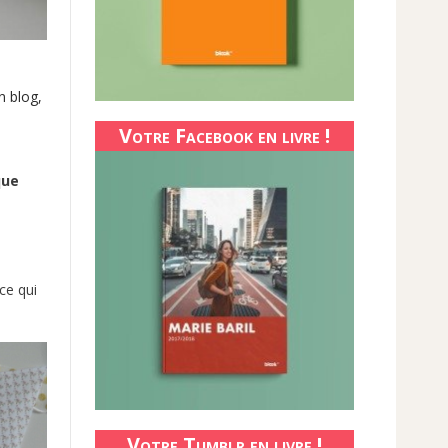
n blog,
Votre Facebook en livre !
que
ce qui
Votre Tumblr en livre !