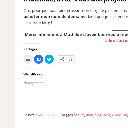
Oui, pourquoi pas faire grossir mon blog de plus en plus
acheter mon nom de domaine
, bien que je suis enc
ce même blog !
_________
Merci infiniment à Mathilde d’avoir bien voulu rép
à lire l’art
Partager :
Cliquez
Cliquez
Cliquez
Plus
pour
pour
pour
envoyer
partager
partager
par
sur
sur
e-
Facebook(ouvre
Twitter(ouvre
WordPress:
mail
dans
dans
à
une
une
un
nouvelle
nouvelle
chargement…
ami(ouvre
fenêtre)
fenêtre)
dans
une
nouvelle
fenêtre)
Posted in
INTERVIEWS
Tagged
beauté
,
blog
,
blogueuse
,
Blook
,
DIY