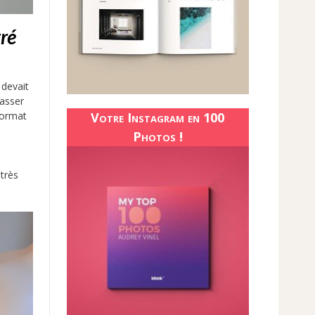
ré
 devait
passer
Votre Instagram en 100
format
Photos !
très