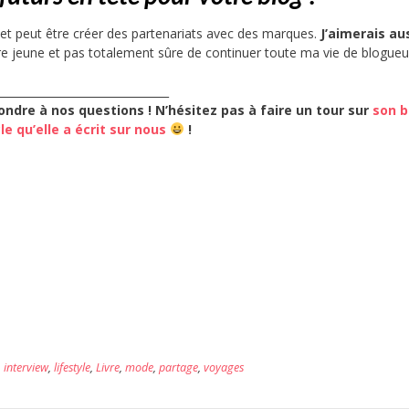
 et peut être créer des partenariats avec des marques.
J’aimerais au
ore jeune et pas totalement sûre de continuer toute ma vie de blogueu
_______________________________
ondre à nos questions ! N’hésitez pas à faire un tour sur
son b
icle qu’elle a écrit sur nous
!
,
interview
,
lifestyle
,
Livre
,
mode
,
partage
,
voyages