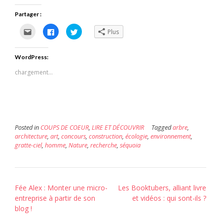
Partager :
Cliquez
Cliquez
Cliquez
Plus
pour
pour
pour
envoyer
partager
partager
par
sur
sur
e-
Facebook(ouvre
Twitter(ouvre
WordPress:
mail
dans
dans
à
une
une
un
nouvelle
nouvelle
chargement…
ami(ouvre
fenêtre)
fenêtre)
dans
une
nouvelle
fenêtre)
Posted in
COUPS DE COEUR
,
LIRE ET DÉCOUVRIR
Tagged
arbre
,
architecture
,
art
,
concours
,
construction
,
écologie
,
environnement
,
gratte-ciel
,
homme
,
Nature
,
recherche
,
séquoia
Post
Fée Alex : Monter une micro-
Les Booktubers, alliant livre
navigation
entreprise à partir de son
et vidéos : qui sont-ils ?
blog !