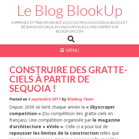
Skip
Le Blog BlookUp
to
content
IMPRIMEZ ET TRANSFORMEZ VOS CONTENUS DIGITAUX, BLOGS ET
RÉSEAUX SOCIAUX, EN MAGNIFIQUES LIVRES PAPIER SUR
BLOOKUP.COM
MENU
CONSTRUIRE DES GRATTE-
CIELS À PARTIR DE
SEQUOIA !
Posted on
6 septembre 2017
by
Blookup Team
Depuis 2006 se tient chaque année la
« Skyscraper
competition »
(Ou compétition des gratte-ciels en
français). Une compétition organisée par
le magazine
d’architecture « eVolo ».
Celle-ci a pour but de
repousser les limites de la construction
telles que