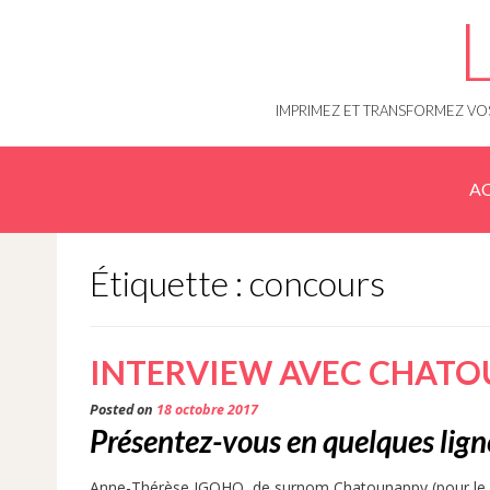
Skip
to
content
IMPRIMEZ ET TRANSFORMEZ VOS
AC
Étiquette : concours
INTERVIEW AVEC CHATOU
Posted on
18 octobre 2017
Présentez-vous en quelques ligne
Anne-Thérèse IGOHO, de surnom Chatounappy (pour le b