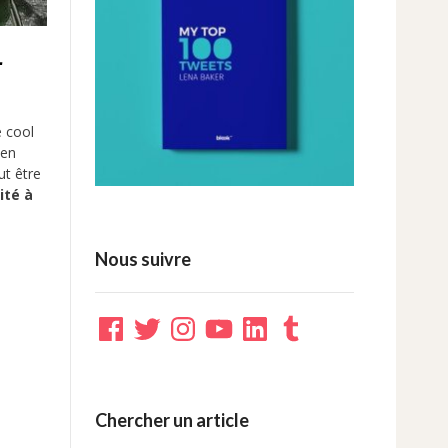
-
é cool
 en
ut être
ité à
Nous suivre
Facebook
Twitter
Instagram
YouTube
LinkedIn
Tumblr
Chercher un article