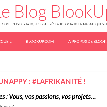
Le Blog BlookU
 CONTENUS DIGITAUX, BLOGS ET RÉSEAUX SOCIAUX, EN MAGNIFIQUES L
CUEIL
BLOOKUP.COM
A PROPOS DE BLOO
NAPPY : #LAFRIKANITÉ !
s : Vous, vos passions, vos projets…
logging).