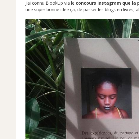
J’ai connu BlookUp via le
concours
Instagram que la 
une super bonne idée ça, de passer les blogs en livres, alle