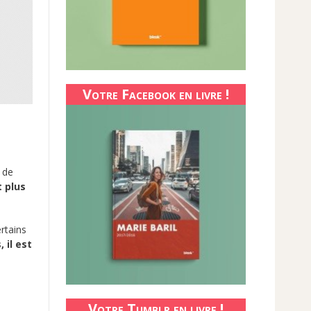
Votre Facebook en livre !
n de
t plus
rtains
 il est
Votre Tumblr en livre !