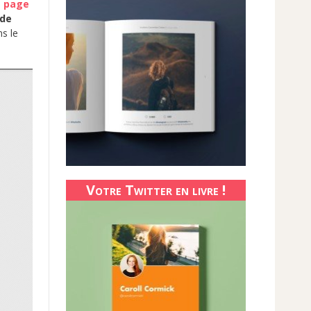
e page
 de
ns le
Votre Twitter en livre !