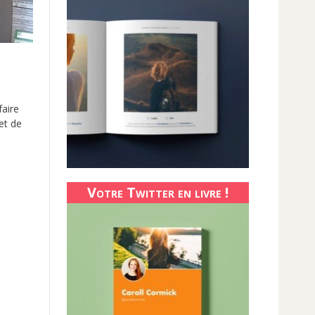
faire
et de
Votre Twitter en livre !