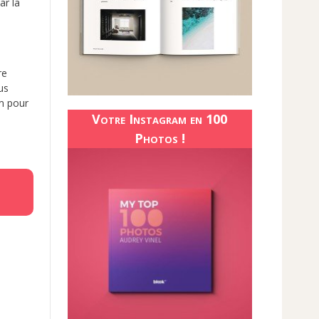
ar la
re
us
m pour
Votre Instagram en 100
Photos !