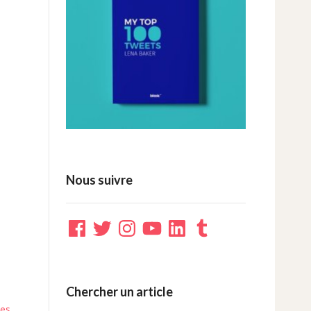
Nous suivre
Facebook
Twitter
Instagram
YouTube
LinkedIn
Tumblr
Chercher un article
ées
.