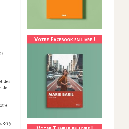
Votre Facebook en livre !
os
et des
té de
notre
e, on y
Votre Tumblr en livre !