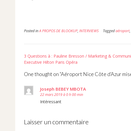
ami(ouvre
fenêtre)
fenêtre)
dans
une
nouvelle
fenêtre)
Posted in
A PROPOS DE BLOOKUP
,
INTERVIEWS
Tagged
aéroport
Post
3 Questions à : Pauline Bresson / Marketing & Communi
navigation
Executive Hilton Paris Opéra
One thought on “
Aéroport Nice Côte d’Azur mise 
Joseph BEBEY MBOTA
22 mars 2019 à 0 h 00 min
Intéressant
Laisser un commentaire