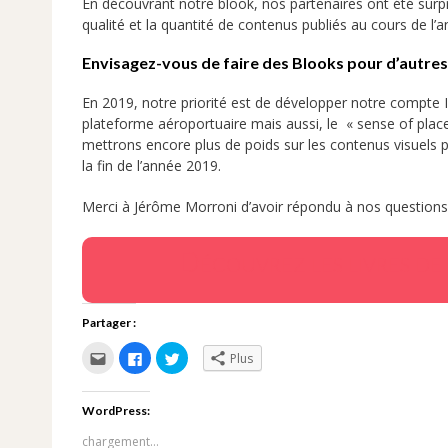
En découvrant notre blook, nos partenaires ont été surpr
qualité et la quantité de contenus publiés au cours de l’a
Envisagez-vous de faire des Blooks pour d’autres
En 2019, notre priorité est de développer notre compte I
plateforme aéroportuaire mais aussi, le « sense of place
mettrons encore plus de poids sur les contenus visuels
la fin de l’année 2019.
Merci à Jérôme Morroni d’avoir répondu à nos questions
Découvrez les livres de 
Partager :
Cliquez
Cliquez
Cliquez
Plus
pour
pour
pour
envoyer
partager
partager
par
sur
sur
e-
Facebook(ouvre
Twitter(ouvre
WordPress:
mail
dans
dans
à
une
une
un
nouvelle
nouvelle
chargement…