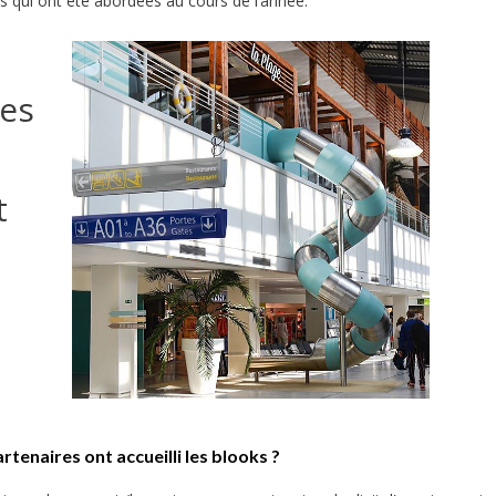
ues qui ont été abordées au cours de l’année.
es
t
enaires ont accueilli les blooks ?