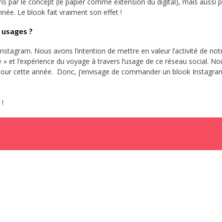
is par le concept (le papier comme extension du digital), mais aussi p
nnée. Le blook fait vraiment son effet !
 usages ?
nstagram. Nous avons l’intention de mettre en valeur l’activité de not
 » et l’expérience du voyage à travers l’usage de ce réseau social. No
 pour cette année. Donc, j’envisage de commander un blook Instagra
 !
vos réseaux sociaux professionnels !