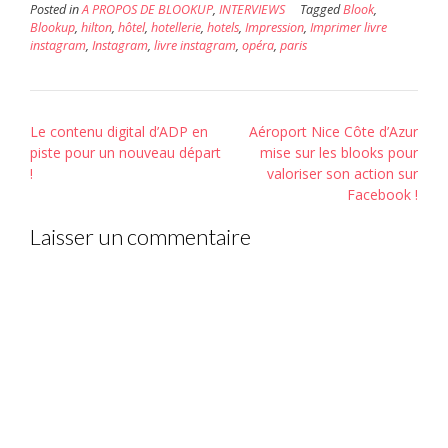
nouvelle
Posted in
A PROPOS DE BLOOKUP
,
INTERVIEWS
Tagged
Blook
,
fenêtre)
Blookup
,
hilton
,
hôtel
,
hotellerie
,
hotels
,
Impression
,
Imprimer livre
instagram
,
Instagram
,
livre instagram
,
opéra
,
paris
Post
Le contenu digital d’ADP en
Aéroport Nice Côte d’Azur
navigation
piste pour un nouveau départ
mise sur les blooks pour
!
valoriser son action sur
Facebook !
Laisser un commentaire