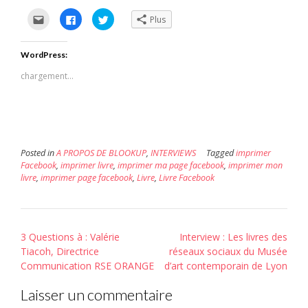
Cliquez
Cliquez
Cliquez
Plus
pour
pour
pour
envoyer
partager
partager
par
sur
sur
e-
Facebook(ouvre
Twitter(ouvre
WordPress:
mail
dans
dans
à
une
une
un
nouvelle
nouvelle
chargement…
ami(ouvre
fenêtre)
fenêtre)
dans
une
nouvelle
fenêtre)
Posted in
A PROPOS DE BLOOKUP
,
INTERVIEWS
Tagged
imprimer
Facebook
,
imprimer livre
,
imprimer ma page facebook
,
imprimer mon
livre
,
imprimer page facebook
,
Livre
,
Livre Facebook
Post
3 Questions à : Valérie
Interview : Les livres des
navigation
Tiacoh, Directrice
réseaux sociaux du Musée
Communication RSE ORANGE
d’art contemporain de Lyon
Laisser un commentaire