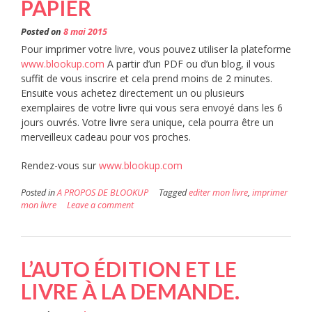
LE
PAPIER
GAL,
Posted on
8 mai 2015
RESPO
Pour imprimer votre livre, vous pouvez utiliser la plateforme
DES
www.blookup.com
A partir d’un PDF ou d’un blog, il vous
suffit de vous inscrire et cela prend moins de 2 minutes.
ARCHI
Ensuite vous achetez directement un ou plusieurs
DE
exemplaires de votre livre qui vous sera envoyé dans les 6
jours ouvrés. Votre livre sera unique, cela pourra être un
LORIE
merveilleux cadeau pour vos proches.
Rendez-vous sur
www.blookup.com
Posted in
A PROPOS DE BLOOKUP
Tagged
editer mon livre
,
imprimer
mon livre
Leave a comment
L’AUTO ÉDITION ET LE
LIVRE À LA DEMANDE.