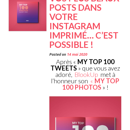
POSTS DANS
VOTRE
INSTAGRAM
IMPRIMÉ… C’EST
POSSIBLE !
Posted on
14 mai 2020
Après «
MY TOP 100
TWEETS
» que vous avez
adoré,
BlookUp
met à
l’honneur son
«
MY TOP
100 PHOTOS
» !