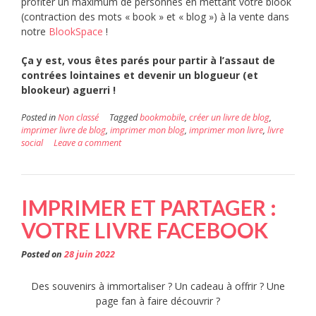
profiter un maximum de personnes en mettant votre blook
(contraction des mots « book » et « blog ») à la vente dans
notre
BlookSpace
!
Ça y est, vous êtes parés pour partir à l’assaut de
contrées lointaines et devenir un blogueur (et
blookeur) aguerri !
Posted in
Non classé
Tagged
bookmobile
,
créer un livre de blog
,
imprimer livre de blog
,
imprimer mon blog
,
imprimer mon livre
,
livre
social
Leave a comment
IMPRIMER ET PARTAGER :
VOTRE LIVRE FACEBOOK
Posted on
28 juin 2022
Des souvenirs à immortaliser ? Un cadeau à offrir ? Une
page fan à faire découvrir ?