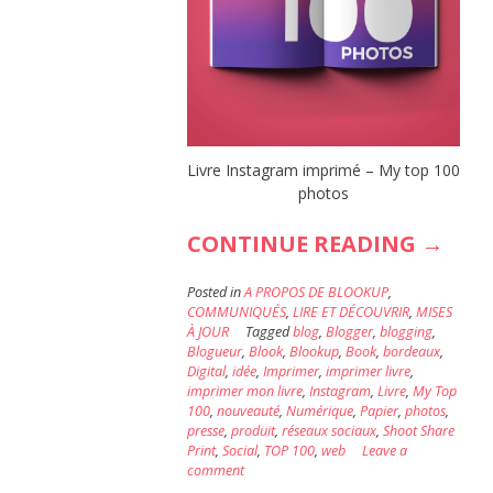
Livre Instagram imprimé – My top 100
photos
« VOS
CONTINUE READING
→
PLUS
Posted in
A PROPOS DE BLOOKUP
,
BEAU
COMMUNIQUÉS
,
LIRE ET DÉCOUVRIR
,
MISES
À JOUR
Tagged
blog
,
Blogger
,
blogging
,
POSTS
Blogueur
,
Blook
,
Blookup
,
Book
,
bordeaux
,
DANS
Digital
,
idée
,
Imprimer
,
imprimer livre
,
imprimer mon livre
,
Instagram
,
Livre
,
My Top
VOTR
100
,
nouveauté
,
Numérique
,
Papier
,
photos
,
presse
,
produit
,
réseaux sociaux
,
Shoot Share
INST
Print
,
Social
,
TOP 100
,
web
Leave a
IMPR
comment