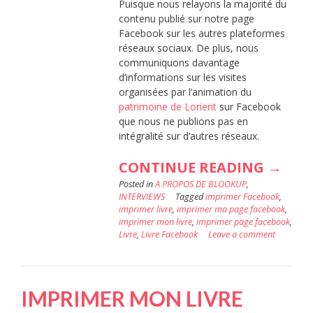
Puisque nous relayons la majorité du
contenu publié sur notre page
Facebook sur les autres plateformes
réseaux sociaux. De plus, nous
communiquons davantage
d’informations sur les visites
organisées par l’animation du
patrimoine de Lorient
sur Facebook
que nous ne publions pas en
intégralité sur d’autres réseaux.
« BLO
CONTINUE READING
→
Posted in
A PROPOS DE BLOOKUP
,
;
INTERVIEWS
Tagged
imprimer Facebook
,
3
imprimer livre
,
imprimer ma page facebook
,
imprimer mon livre
,
imprimer page facebook
,
QUEST
Livre
,
Livre Facebook
Leave a comment
À
:
PATRI
IMPRIMER MON LIVRE