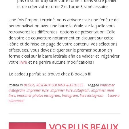
pas ! Il suffit d’ajouter votre tome 1 dans votre panier
et de créer votre tome 2 et tome 3 si nécessaire.
Une fois l’import terminé, vous arriverez sur une fenêtre de
personnalisation avec une barre latérale sur laquelle vous
retrouverez les différentes options de présentation. Celle
de votre de couverture notamment en cliquant sur cette
icône et de mise en page de votre contenu. Vos sélections
effectuées, vous devez cliquer sur le premier bouton en
forme d’œil sur la barre latérale afin de valider et régénérer
votre
livre
et ne perdre aucune modifications !
Le cadeau parfait se trouve chez BlookUp !!!
Posted in
BLOGS, RÉSEAUX SOCIAUX & ASTUCES
Tagged
imprimer
instagram
,
imprimer livre
,
Imprimer livre instagram
,
imprimer mon
livre
,
imprimer photos instagram
,
Instagram
,
livre instagram
Leave a
comment
VOS PLUS BEAUX