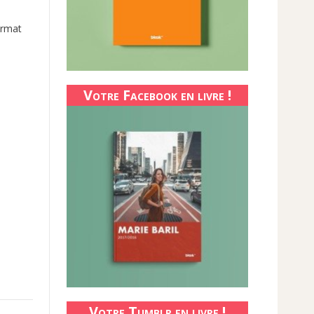
ormat
Votre Facebook en livre !
Votre Tumblr en livre !