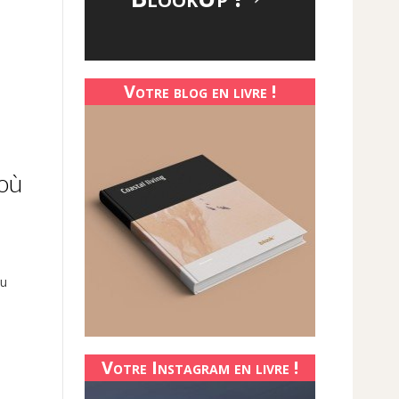
Votre blog en livre !
 où
ou
Votre Instagram en livre !