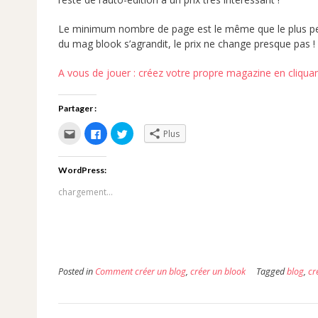
Le minimum nombre de page est le même que le plus petit
du mag blook s’agrandit, le prix ne change presque pas !
A vous de jouer : créez votre propre magazine en cliquant
Partager :
Cliquez
Cliquez
Cliquez
Plus
pour
pour
pour
envoyer
partager
partager
par
sur
sur
e-
Facebook(ouvre
Twitter(ouvre
WordPress:
mail
dans
dans
à
une
une
un
nouvelle
nouvelle
chargement…
ami(ouvre
fenêtre)
fenêtre)
dans
une
nouvelle
fenêtre)
Posted in
Comment créer un blog
,
créer un blook
Tagged
blog
,
cr