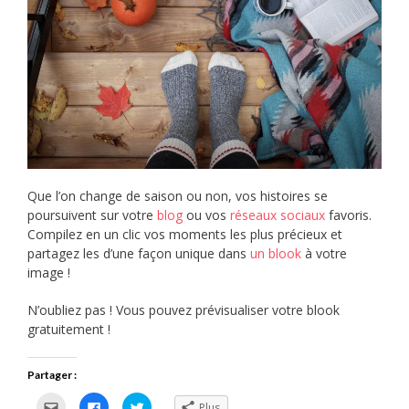
Que l’on change de saison ou non, vos histoires se
poursuivent sur votre
blog
ou vos
réseaux sociaux
favoris.
Compilez en un clic vos moments les plus précieux et
partagez les d’une façon unique dans
un blook
à votre
image !
N’oubliez pas ! Vous pouvez prévisualiser votre blook
gratuitement !
Partager :
Cliquez
Cliquez
Cliquez
Plus