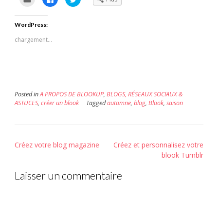
pour
pour
pour
envoyer
partager
partager
par
sur
sur
e-
Facebook(ouvre
Twitter(ouvre
WordPress:
mail
dans
dans
à
une
une
un
nouvelle
nouvelle
chargement…
ami(ouvre
fenêtre)
fenêtre)
dans
une
nouvelle
fenêtre)
Posted in
A PROPOS DE BLOOKUP
,
BLOGS, RÉSEAUX SOCIAUX &
ASTUCES
,
créer un blook
Tagged
automne
,
blog
,
Blook
,
saison
Post
Créez votre blog magazine
Créez et personnalisez votre
navigation
blook Tumblr
Laisser un commentaire