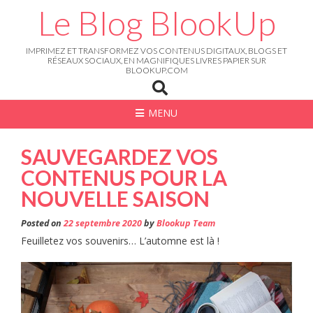
Skip
Le Blog BlookUp
to
content
IMPRIMEZ ET TRANSFORMEZ VOS CONTENUS DIGITAUX, BLOGS ET
RÉSEAUX SOCIAUX, EN MAGNIFIQUES LIVRES PAPIER SUR
BLOOKUP.COM
MENU
SAUVEGARDEZ VOS
CONTENUS POUR LA
NOUVELLE SAISON
Posted on
22 septembre 2020
by
Blookup Team
Feuilletez vos souvenirs… L’automne est là !