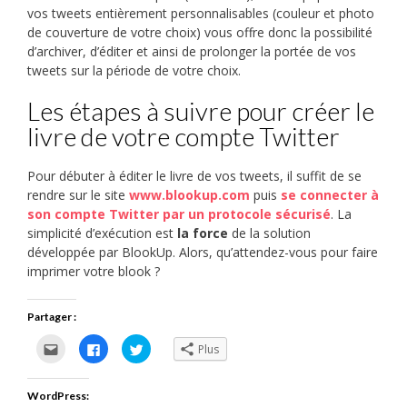
vos tweets entièrement personnalisables (couleur et photo
de couverture de votre choix) vous offre donc la possibilité
d’archiver, d’éditer et ainsi de prolonger la portée de vos
tweets sur la période de votre choix.
Les étapes à suivre pour créer le
livre de votre compte Twitter
Pour débuter à éditer le livre de vos tweets, il suffit de se
rendre sur le site
www.blookup.com
puis
se connecter à
son compte Twitter par un protocole sécurisé
. La
simplicité d’exécution est
la force
de la solution
développée par BlookUp. Alors, qu’attendez-vous pour faire
imprimer votre blook ?
Partager :
Cliquez
Cliquez
Cliquez
Plus
pour
pour
pour
envoyer
partager
partager
par
sur
sur
e-
Facebook(ouvre
Twitter(ouvre
WordPress:
mail
dans
dans