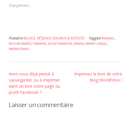
à
une
une
un
nouvelle
nouvelle
chargement…
ami(ouvre
fenêtre)
fenêtre)
dans
une
nouvelle
fenêtre)
Posted in
BLOGS, RÉSEAUX SOCIAUX & ASTUCES
Tagged
#twitter
,
livre de tweets
,
retweets
,
social networks
,
tweets
,
twitter classic
,
twitterclassic
Post
Avez-vous déjà pensé à
Imprimez le livre de votre
navigation
sauvegarder ou à imprimer
blog WordPress !
dans un livre votre page ou
profil Facebook ?
Laisser un commentaire