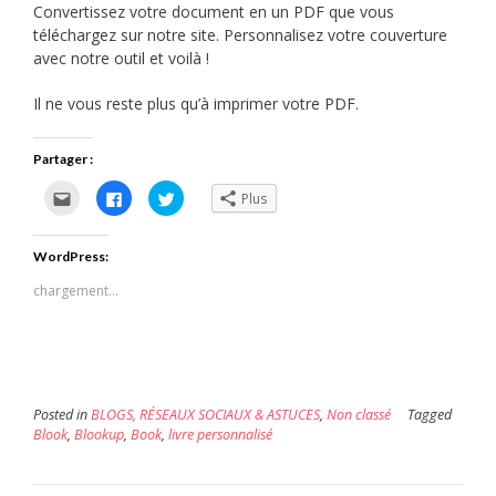
Convertissez votre document en un PDF que vous
téléchargez sur notre site. Personnalisez votre couverture
avec notre outil et voilà !
Il ne vous reste plus qu’à imprimer votre PDF.
Partager :
Cliquez
Cliquez
Cliquez
Plus
pour
pour
pour
envoyer
partager
partager
par
sur
sur
e-
Facebook(ouvre
Twitter(ouvre
WordPress:
mail
dans
dans
à
une
une
un
nouvelle
nouvelle
chargement…
ami(ouvre
fenêtre)
fenêtre)
dans
une
nouvelle
fenêtre)
Posted in
BLOGS, RÉSEAUX SOCIAUX & ASTUCES
,
Non classé
Tagged
Blook
,
Blookup
,
Book
,
livre personnalisé