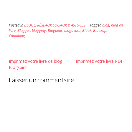
une
nouvelle
fenêtre)
Posted in
BLOGS, RÉSEAUX SOCIAUX & ASTUCES
Tagged
blog
,
blog en
livre
,
Blogger
,
blogging
,
Blogueur
,
blogueuse
,
Blook
,
Blookup
,
Canalblog
Post
Imprimez votre livre de blog
Imprimez votre livre PDF
navigation
Blogspirit
Laisser un commentaire