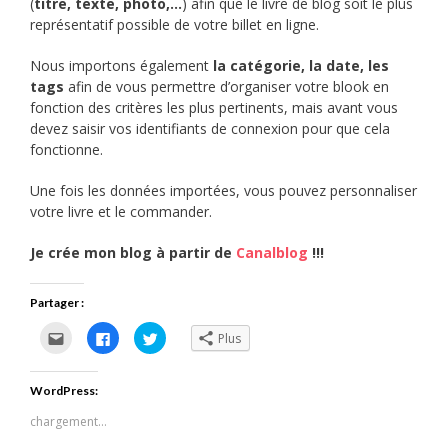
(
titre, texte, photo,…
) afin que le livre de blog soit le plus
représentatif possible de votre billet en ligne.
Nous importons également
la catégorie, la date, les
tags
afin de vous permettre d’organiser votre blook en
fonction des critères les plus pertinents, mais avant vous
devez saisir vos identifiants de connexion pour que cela
fonctionne.
Une fois les données importées, vous pouvez personnaliser
votre livre et le commander.
Je crée mon blog à partir de
Canalblog
!!!
Partager :
Cliquez
Cliquez
Cliquez
Plus
pour
pour
pour
envoyer
partager
partager
par
sur
sur
e-
Facebook(ouvre
Twitter(ouvre
WordPress:
mail
dans
dans
à
une
une
un
nouvelle
nouvelle
chargement…
ami(ouvre
fenêtre)
fenêtre)
dans