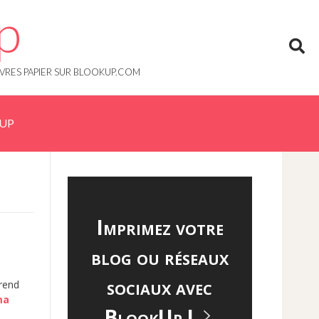
p
IVRES PAPIER SUR BLOOKUP.COM
KUP
Imprimez votre
blog ou réseaux
sociaux avec
rend
ma
BlookUp !