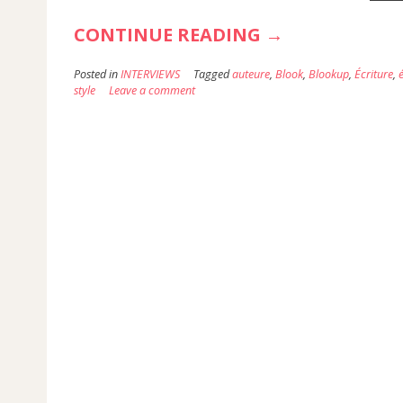
« INTERVIEW:
CONTINUE READING
→
PARLER
Posted in
INTERVIEWS
Tagged
auteure
,
Blook
,
Blookup
,
Écriture
,
LITTÉRATURE
style
Leave a comment
AVEC
NADIA
! »