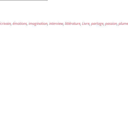
écrivain
,
émotions
,
imagination
,
interview
,
littérature
,
Livre
,
partage
,
passion
,
plum