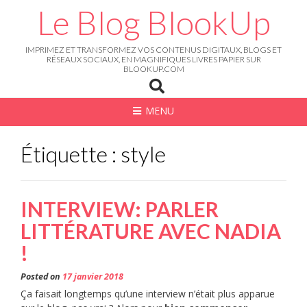
Skip
Le Blog BlookUp
to
content
IMPRIMEZ ET TRANSFORMEZ VOS CONTENUS DIGITAUX, BLOGS ET
RÉSEAUX SOCIAUX, EN MAGNIFIQUES LIVRES PAPIER SUR
BLOOKUP.COM
MENU
Étiquette : style
INTERVIEW: PARLER
LITTÉRATURE AVEC NADIA
!
Posted on
17 janvier 2018
Ça faisait longtemps qu’une interview n’était plus apparue