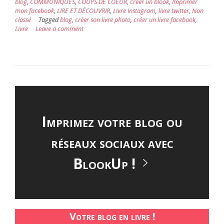
blog
,
COMMUNIQUÉS
,
COUPS DE COEUR
,
créer un blook
,
Imprimer
mon facebook
,
LIRE ET DÉCOUVRIR
,
Livre Instagram
,
livre twitter
,
Non
classé
Tagged
blog
,
créer son livre photo
,
créer un livre facebook
,
Livre
Leave a comment
Imprimez votre blog ou
réseaux sociaux avec
BlookUp !
Votre blog en livre !