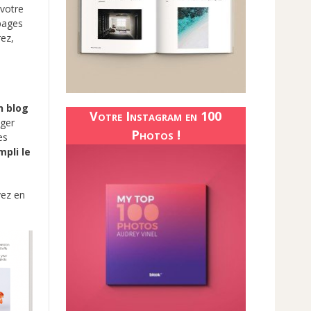
 votre
 pages
rez,
n blog
Votre Instagram en 100
nger
Photos !
es
mpli le
vez en