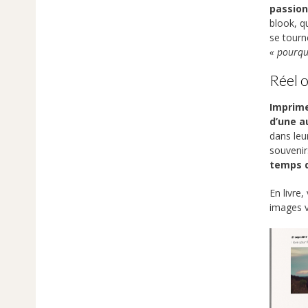
passion 
blook, q
se tourn
« pourquo
Réel o
Imprime
d’une a
dans leu
souvenir
temps d
En livre
images v