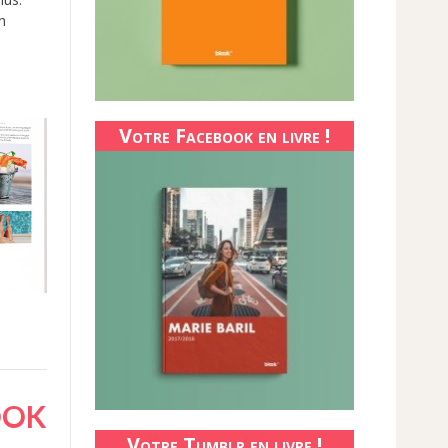
n
Votre Facebook en livre !
OOK
Votre Tumblr en livre !