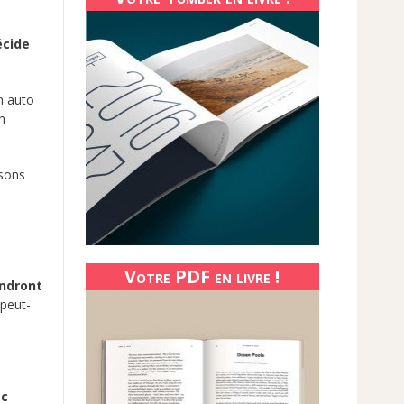
écide
n auto
n
isons
s
Votre PDF en livre !
ndront
 peut-
ec