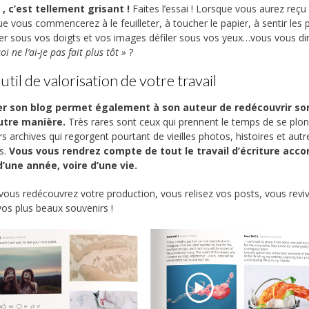
, c’est tellement grisant !
Faites l’essai ! Lorsque vous aurez reçu
ue vous commencerez à le feuilleter, à toucher le papier, à sentir les
er sous vos doigts et vos images défiler sous vos yeux…vous vous di
i ne l’ai-je pas fait plus tôt »
?
util de valorisation de votre travail
r son blog permet également à son auteur de redécouvrir so
utre manière.
Très rares sont ceux qui prennent le temps de se plo
rs archives qui regorgent pourtant de vieilles photos, histoires et autr
s.
Vous vous rendrez compte de tout le travail d’écriture acco
’une année, voire d’une vie.
, vous redécouvrez votre production, vous relisez vos posts, vous revi
os plus beaux souvenirs !