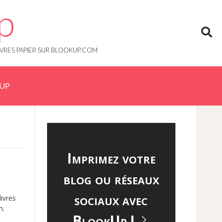
p
IVRES PAPIER SUR BLOOKUP.COM
KUP
Imprimez votre
blog ou réseaux
sociaux avec
ivres
m.
BlookUp !