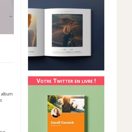
Votre Twitter en livre !
n album
os
nus.