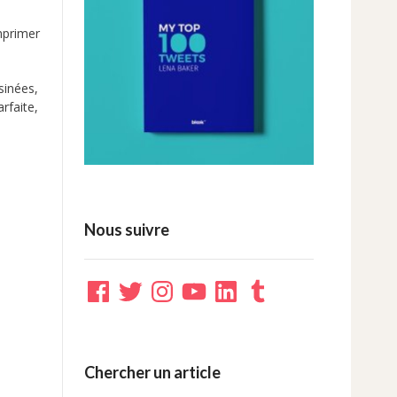
mprimer
sinées,
rfaite,
Nous suivre
Facebook
Twitter
Instagram
YouTube
LinkedIn
Tumblr
Chercher un article