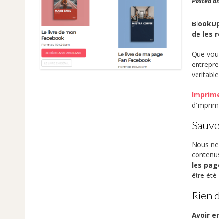
Posted o
BlookUp
de les 
Que vous
entrepr
véritabl
Imprime
d’imprime
Sauve
Nous ne 
contenu
les pag
être été
Rien 
Avoir e