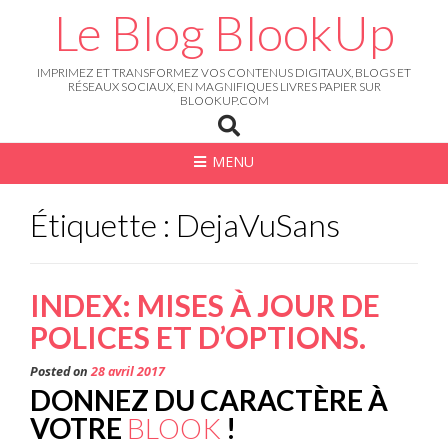
Skip
Le Blog BlookUp
to
content
IMPRIMEZ ET TRANSFORMEZ VOS CONTENUS DIGITAUX, BLOGS ET
RÉSEAUX SOCIAUX, EN MAGNIFIQUES LIVRES PAPIER SUR
BLOOKUP.COM
MENU
Étiquette : DejaVuSans
INDEX: MISES À JOUR DE
POLICES ET D’OPTIONS.
Posted on
28 avril 2017
DONNEZ DU CARACTÈRE À
VOTRE
BLOOK
!