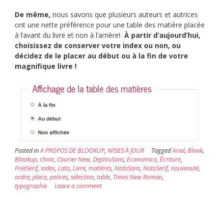
De même,
nous savons que plusieurs auteurs et autrices
ont une nette préférence pour une table des matière placée
à l’avant du livre et non à l’arrière!
À
partir d’aujourd’hui,
choisissez de conserver votre index ou non, ou
décidez de le placer au début ou à la fin de votre
magnifique livre !
Posted in
A PROPOS DE BLOOKUP
,
MISES À JOUR
Tagged
Arial
,
Blook
,
Blookup
,
choix
,
Courier New
,
DejaVuSans
,
Economica
,
Écriture
,
FreeSerif
,
index
,
Lato
,
Livre
,
matières
,
NotoSans
,
NotoSerif
,
nouveauté
,
ordre
,
place
,
polices
,
sélection
,
table
,
Times New Roman
,
typographie
Leave a comment