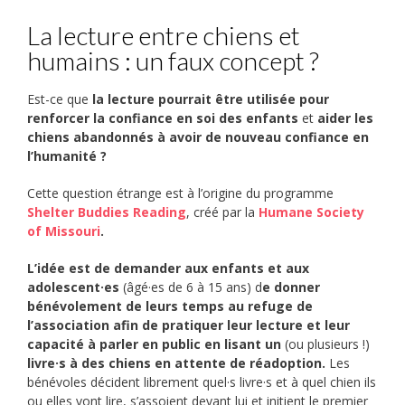
La lecture entre chiens et
humains : un faux concept ?
Est-ce que
la lecture pourrait être utilisée pour
renforcer la confiance en soi des enfants
et
aider les
chiens abandonnés à avoir de nouveau confiance en
l’humanité ?
Cette question étrange est à l’origine du programme
Shelter Buddies Reading
, créé par la
Humane Society
of Missouri
.
L’idée est de demander aux enfants et aux
adolescent·es
(âgé·es de 6 à 15 ans) d
e donner
bénévolement de leurs temps au refuge de
l’association afin de pratiquer leur lecture et leur
capacité à parler en public en lisant un
(ou plusieurs !)
livre·s à des chiens en attente de réadoption.
Les
bénévoles décident librement quel·s livre·s et à quel chien ils
ou elles vont lire, s’assoient devant lui et initient le premier