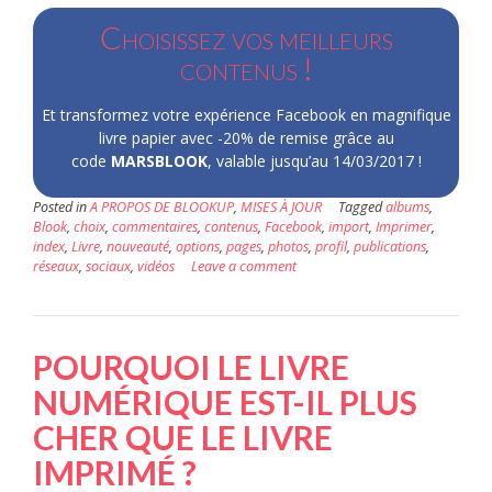
Choisissez vos meilleurs
contenus !
Et transformez votre expérience Facebook en magnifique
livre papier avec -20% de remise grâce au
code
MARSBLOOK
, valable jusqu’au 14/03/2017 !
Posted in
A PROPOS DE BLOOKUP
,
MISES À JOUR
Tagged
albums
,
Blook
,
choix
,
commentaires
,
contenus
,
Facebook
,
import
,
Imprimer
,
index
,
Livre
,
nouveauté
,
options
,
pages
,
photos
,
profil
,
publications
,
réseaux
,
sociaux
,
vidéos
Leave a comment
POURQUOI LE LIVRE
NUMÉRIQUE EST-IL PLUS
CHER QUE LE LIVRE
IMPRIMÉ ?