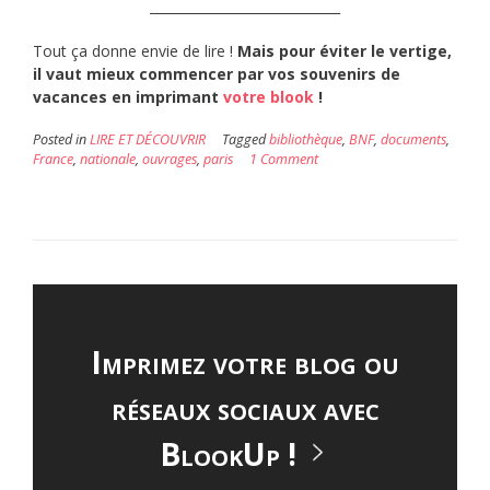
_____________________________
Tout ça donne envie de lire !
Mais pour éviter le vertige,
il vaut mieux commencer par vos souvenirs de
vacances en imprimant
votre blook
!
Posted in
LIRE ET DÉCOUVRIR
Tagged
bibliothèque
,
BNF
,
documents
,
France
,
nationale
,
ouvrages
,
paris
1 Comment
Imprimez votre blog ou
réseaux sociaux avec
BlookUp !