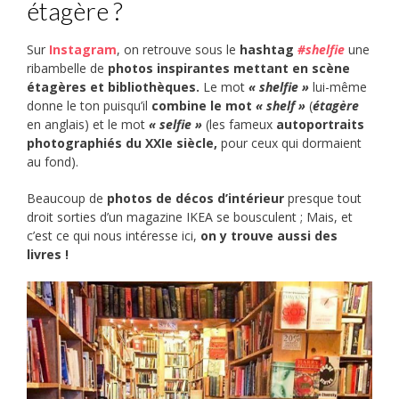
étagère ?
Sur
Instagram
, on retrouve sous le
hashtag
#shelfie
une
ribambelle de
photos inspirantes
mettant en scène
étagères et bibliothèques.
Le mot
« shelfie »
lui-même
donne le ton puisqu’il
combine le mot
« shelf »
(
étagère
en anglais) et le mot
« selfie »
(les fameux
autoportraits
photographiés du XXIe siècle,
pour ceux qui dormaient
au fond).
Beaucoup de
photos de décos d’intérieur
presque tout
droit sorties d’un magazine IKEA se bousculent ; Mais, et
c’est ce qui nous intéresse ici,
on y trouve aussi des
livres !