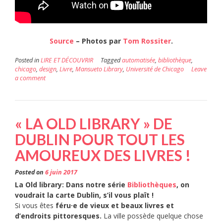
Source
– Photos par
Tom Rossiter
.
Posted in
LIRE ET DÉCOUVRIR
Tagged
automatisée
,
bibliothèque
,
chicago
,
design
,
Livre
,
Mansueto Library
,
Université de Chicago
Leave
a comment
« LA OLD LIBRARY » DE
DUBLIN POUR TOUT LES
AMOUREUX DES LIVRES !
Posted on
6 juin 2017
La Old library: Dans notre série
Bibliothèques
, on
voudrait la carte Dublin, s’il vous plaît !
Si vous êtes
féru·e de vieux et beaux livres et
d’endroits pittoresques.
La ville possède quelque chose