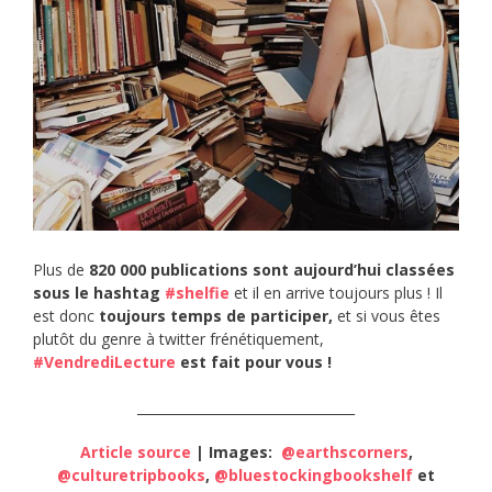
Plus de
820 000 publications sont aujourd’hui classées
sous le hashtag
#shelfie
et il en arrive toujours plus ! Il
est donc
toujours temps de participer,
et si vous êtes
plutôt du genre à twitter frénétiquement,
#VendrediLecture
est fait pour vous !
_________________________________
Article source
| Images:
@earthscorners
,
@culturetripbooks
,
@bluestockingbookshelf
et