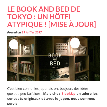
LE BOOK AND BED DE
TOKYO : UN HÔTEL
ATYPIQUE ! [MISE À JOUR]
Posted on
21 juillet 2017
C’est bien connu, les japonais ont toujours des idées
quelque peu farfelues…
Mais chez
BlookUp
on adore les
concepts originaux et avec le Japon, nous sommes
servis !