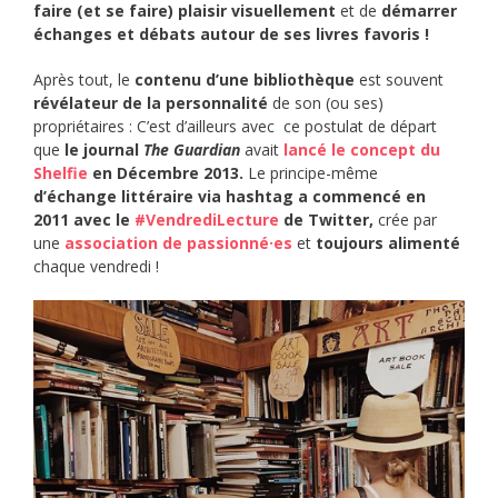
faire (et se faire) plaisir visuellement
et de
démarrer
échanges et débats autour de ses livres favoris !
Après tout, le
contenu d’une bibliothèque
est souvent
révélateur de la personnalité
de son (ou ses)
propriétaires : C’est d’ailleurs avec ce postulat de départ
que
le journal
The Guardian
avait
lancé le concept du
Shelfie
en Décembre 2013.
Le principe-même
d’échange littéraire via hashtag a commencé en
2011 avec le
#VendrediLecture
de Twitter,
crée par
une
association de passionné·es
et
toujours alimenté
chaque vendredi !