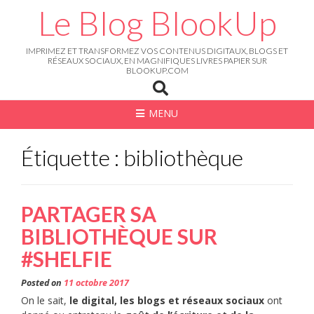
Skip
Le Blog BlookUp
to
content
IMPRIMEZ ET TRANSFORMEZ VOS CONTENUS DIGITAUX, BLOGS ET
RÉSEAUX SOCIAUX, EN MAGNIFIQUES LIVRES PAPIER SUR
BLOOKUP.COM
MENU
Étiquette : bibliothèque
PARTAGER SA
BIBLIOTHÈQUE SUR
#SHELFIE
Posted on
11 octobre 2017
On le sait,
le digital, les blogs et réseaux sociaux
ont