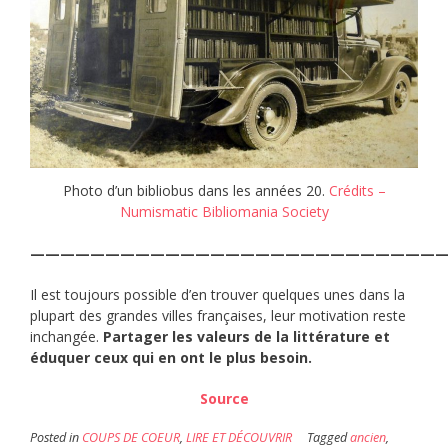
Photo d’un bibliobus dans les années 20.
Crédits –
Numismatic Bibliomania Society
———————————————————————————
Il est toujours possible d’en trouver quelques unes dans la
plupart des grandes villes françaises, leur motivation reste
inchangée.
Partager les valeurs de la littérature et
éduquer ceux qui en ont le plus besoin.
Source
Posted in
COUPS DE COEUR
,
LIRE ET DÉCOUVRIR
Tagged
ancien
,