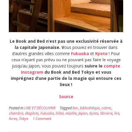
Le Book and Bed n’est pas une exclusivité réservée à
la capitale Japonaise. V
ous pouvez en trouver dans
d’autres grandes villes comme
Fukuoka
et
Kyoto
! Pour
ceux n’ayant pas prévu ou ne pouvant pas faire le voyage
jusqu’au Japon, vous pouvez toujours
suivre le
compte
Instagram
du Book and Bed Tokyo et vous
imprégnez d’une partie de la magie qui entoure ces
lieux !
Source
Posted in
LIRE ET DÉCOUVRIR
Tagged
bar
,
bibliothèque
,
calme
,
chambre
,
étagères
,
Fukuoka
,
hôtel
,
insolite
,
Japon
,
Kyoto
,
librairie
,
lire
,
livres
,
Tokyo
1 Comment