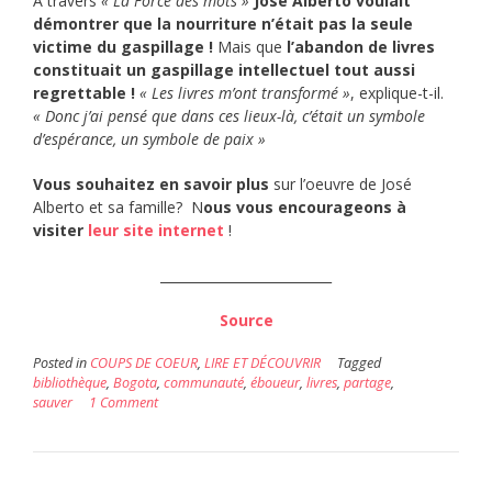
À travers
« La Force des mots »
José Alberto voulait
démontrer que la nourriture n’était pas la seule
victime du gaspillage !
Mais que
l’abandon de livres
constituait un gaspillage intellectuel tout aussi
regrettable !
« Les livres m’ont transformé »
, explique-t-il.
« Donc j’ai pensé que dans ces lieux-là, c’était un symbole
d’espérance, un symbole de paix »
Vous souhaitez en savoir plus
sur l’oeuvre de José
Alberto et sa famille? N
ous vous encourageons à
visiter
leur site internet
!
__________________________
Source
Posted in
COUPS DE COEUR
,
LIRE ET DÉCOUVRIR
Tagged
bibliothèque
,
Bogota
,
communauté
,
éboueur
,
livres
,
partage
,
sauver
1 Comment