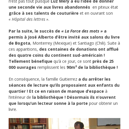
n’est pas tout puisque
Luz Mery a eu l’idée de donner
une seconde vie aux livres abandonnés
en piteux état
grâce à ses talents de couturière
et en ouvrant son
« Hôpital des lettres »
.
Par la suite, le succès de
« La Force des mots »
a
permis à José Alberto d’être invité aux salons du livre
de Bogota
, Monterrey (Mexique) et Santiago (Chili). Suite à
ces apparitions,
des centaines de donations ont afflué
des quatre coins du continent sud-américain !
Tellement bénefique
qu’à ce jour, ce sont
près de 25
000 ouvrages
remplissent les
90m² de la bibliothèque !
En conséquence, la famille Guitierrez
a du arrêter les
séances de lecture qu’ils proposaient aux enfants du
quartier ! Et ce en raison de manque d’espace
à
l’intérieur de
la bibliothèque ! Désormais ils n’ouvrent
que lorsqu’un lecteur sonne à la porte
pour obtenir un
livre.