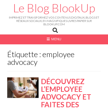
Skip
Le Blog BlookUp
to
content
IMPRIMEZ ET TRANSFORMEZ VOS CONTENUS DIGITAUX, BLOGS ET
RÉSEAUX SOCIAUX, EN MAGNIFIQUES LIVRES PAPIER SUR
BLOOKUP.COM
MENU
Étiquette : employee
advocacy
DÉCOUVREZ
L’EMPLOYEE
ADVOCACY ET
FAITES DES