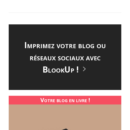
DES
BLOO
VOTR
MEILL
ALLIÉ 
Imprimez votre blog ou
réseaux sociaux avec
BlookUp !
Votre blog en livre !