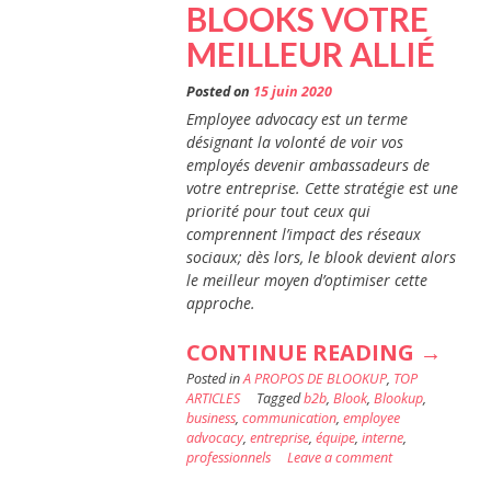
BLOOKS VOTRE
MEILLEUR ALLIÉ
Posted on
15 juin 2020
Employee advocacy est un terme
désignant la volonté de voir vos
employés devenir ambassadeurs de
votre entreprise. Cette stratégie est une
priorité pour tout ceux qui
comprennent l’impact des réseaux
sociaux; dès lors, le blook devient alors
le meilleur moyen d’optimiser cette
approche.
« DÉC
CONTINUE READING
→
Posted in
A PROPOS DE BLOOKUP
,
TOP
L’EMP
ARTICLES
Tagged
b2b
,
Blook
,
Blookup
,
ADVO
business
,
communication
,
employee
advocacy
,
entreprise
,
équipe
,
interne
,
ET
professionnels
Leave a comment
FAITE