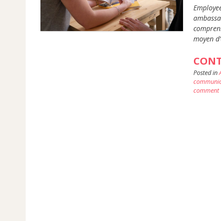
Employee
ambassad
comprenn
moyen d’
CONT
Posted in
communic
comment