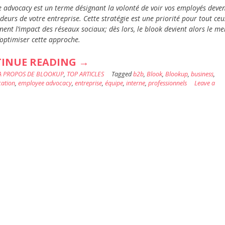
 advocacy est un terme désignant la volonté de voir vos employés deven
eurs de votre entreprise. Cette stratégie est une priorité pour tout ceu
ent l’impact des réseaux sociaux; dès lors, le blook devient alors le mei
optimiser cette approche.
« DÉCOUVREZ
INUE READING
→
A PROPOS DE BLOOKUP
,
TOP ARTICLES
L’EMPLOYEE
Tagged
b2b
,
Blook
,
Blookup
,
business
,
ation
,
employee advocacy
,
entreprise
,
équipe
,
interne
,
professionnels
Leave a
ADVOCACY
ET
FAITES
DES
BLOOKS
VOTRE
MEILLEUR
ALLIÉ »