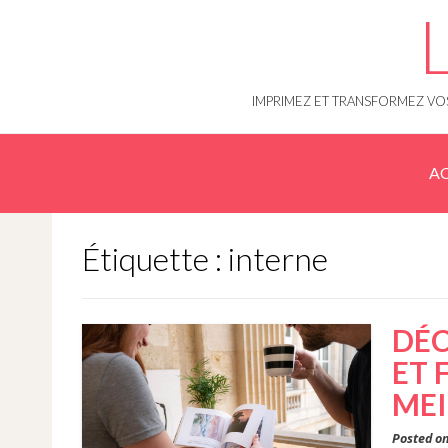
Skip
to
content
IMPRIMEZ ET TRANSFORMEZ VOS
AC
Étiquette : interne
DÉC
ET 
MEI
Posted o