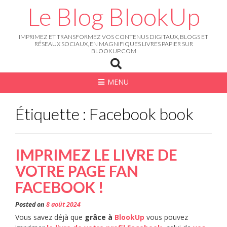
Skip
Le Blog BlookUp
to
content
IMPRIMEZ ET TRANSFORMEZ VOS CONTENUS DIGITAUX, BLOGS ET
RÉSEAUX SOCIAUX, EN MAGNIFIQUES LIVRES PAPIER SUR
BLOOKUP.COM
MENU
Étiquette : Facebook book
IMPRIMEZ LE LIVRE DE
VOTRE PAGE FAN
FACEBOOK !
Posted on
8 août 2024
Vous savez déjà que
grâce à
BlookUp
vous pouvez