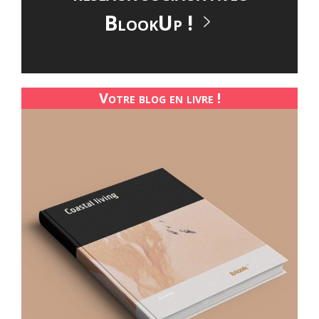
BlookUp !
Votre blog en livre !