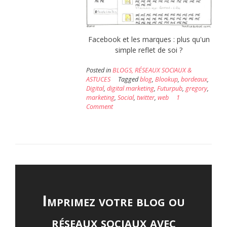
Facebook et les marques : plus qu'un
simple reflet de soi ?
Posted in
BLOGS, RÉSEAUX SOCIAUX &
ASTUCES
Tagged
blog
,
Blookup
,
bordeaux
,
Digital
,
digital marketing
,
Futurpub
,
gregory
,
marketing
,
Social
,
twitter
,
web
1
Comment
Imprimez votre blog ou
réseaux sociaux avec