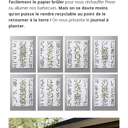
C’EST
facilement le papier brûler
pour nous réchauffer l’hiver
DU
ou allumer nos barbecues.
Mais on se doute moins
qu’on puisse le rendre recyclable au point de le
CONCRET
retourner à la terre !
On vous présente le
journal à
! »
planter.