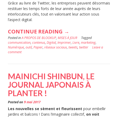
Grâce au livre de Twitter, les entreprises peuvent désormais
restituer les temps forts de leur année auprès de leurs
interlocuteurs clés, tout en valorisant leur action sous
l’aspect digital.
« IMPRIMEZ
CONTINUE READING
→
Posted in
A PROPOS DE BLOOKUP
,
MISES À JOUR
VOTRE
Tagged
communication
,
contenus
,
Digital
,
Imprimer
,
Livre
,
marketing
,
COMMUNICATION
Numérique
,
outil
,
Papier
,
réseaux sociaux
,
tweets
,
twitter
Leave a
comment
INTERNE
:
BLOOKUP
MAINICHI SHINBUN, LE
ET
JOURNAL JAPONAIS À
LES
PLANTER !
LIVRES
DE
Posted on
9 mai 2017
Les nouvelles se sèment et fleurissent
pour embellir
TWITTER,
jardins et balcons ! Dans l’imaginaire collectif,
on voit