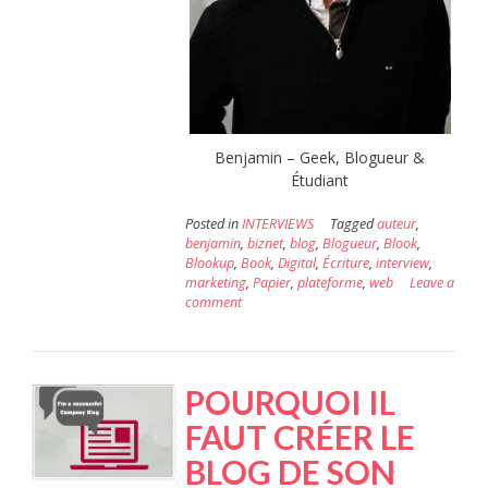
Benjamin – Geek, Blogueur &
Étudiant
Posted in
INTERVIEWS
Tagged
auteur
,
benjamin
,
biznet
,
blog
,
Blogueur
,
Blook
,
Blookup
,
Book
,
Digital
,
Écriture
,
interview
,
marketing
,
Papier
,
plateforme
,
web
Leave a
comment
POURQUOI IL
FAUT CRÉER LE
BLOG DE SON