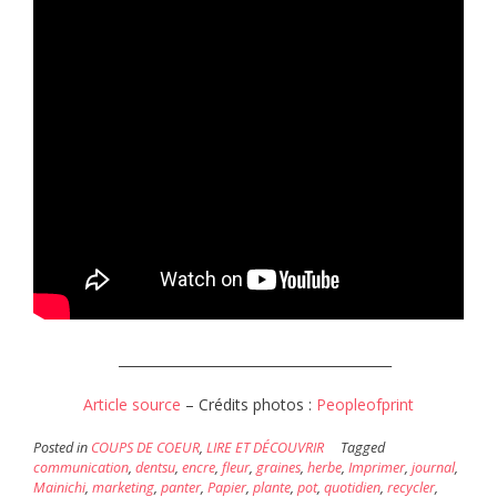
_________________________________________
Article source
– Crédits photos :
Peopleofprint
Posted in
COUPS DE COEUR
,
LIRE ET DÉCOUVRIR
Tagged
communication
,
dentsu
,
encre
,
fleur
,
graines
,
herbe
,
Imprimer
,
journal
,
Mainichi
,
marketing
,
panter
,
Papier
,
plante
,
pot
,
quotidien
,
recycler
,