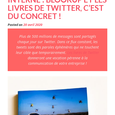
LIVRES DE TWITTER, C’EST
DU CONCRET !
Posted on
20 avril 2020
Plus de
500 millions de messages sont partagés
chaque jour sur Twitter. Dans ce flux constant, les
tweets sont des paroles éphémères qui ne touchent
leur cible que temporairement.
Les livres de Twitter
donneront une vocation pérenne à la
communication de votre entreprise !