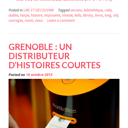
Posted in
LIRE ET DÉCOUVRIR
Tagged
anciens
,
bibliothèque
,
celte
,
dublin
,
harpe
,
histoire
,
imposante
,
irlande
,
kells
,
library
,
livres
,
long
,
old
,
ouvrages
,
room
,
vieux
Leave a comment
GRENOBLE : UN
DISTRIBUTEUR
D’HISTOIRES COURTES
Posted on
16 octobre 2015