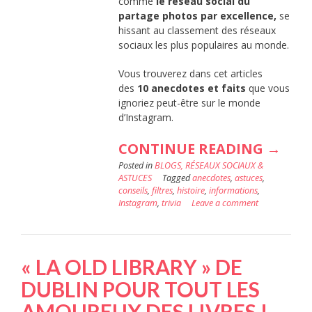
comme
le réseau social du
partage photos par excellence,
se
hissant au classement des réseaux
sociaux les plus populaires au monde.
Vous trouverez dans cet articles
des
10 anecdotes et faits
que vous
ignoriez peut-être sur le monde
d’Instagram.
« INS
CONTINUE READING
→
Posted in
BLOGS, RÉSEAUX SOCIAUX &
EN
ASTUCES
Tagged
anecdotes
,
astuces
,
10
conseils
,
filtres
,
histoire
,
informations
,
Instagram
,
trivia
Leave a comment
POINT
:
LE
« LA OLD LIBRARY » DE
SAVIEZ
DUBLIN POUR TOUT LES
VOUS
AMOUREUX DES LIVRES !