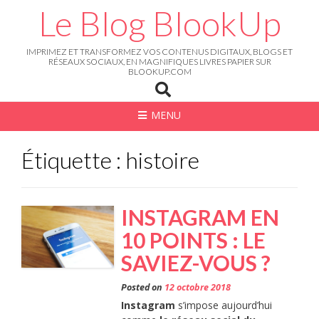
Skip
Le Blog BlookUp
to
content
IMPRIMEZ ET TRANSFORMEZ VOS CONTENUS DIGITAUX, BLOGS ET
RÉSEAUX SOCIAUX, EN MAGNIFIQUES LIVRES PAPIER SUR
BLOOKUP.COM
MENU
Étiquette : histoire
INSTAGRAM EN
10 POINTS : LE
SAVIEZ-VOUS ?
Posted on
12 octobre 2018
Instagram
s’impose aujourd’hui