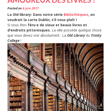
? »
Posted on
6 juin 2017
La Old library: Dans notre série
Bibliothèques
, on
voudrait la carte Dublin, s’il vous plaît !
Si vous êtes
féru·e de vieux et beaux livres et
d’endroits pittoresques.
La ville possède quelque chose
que vous devez voir absolument : La
Old Library
du
Trinity
College
!