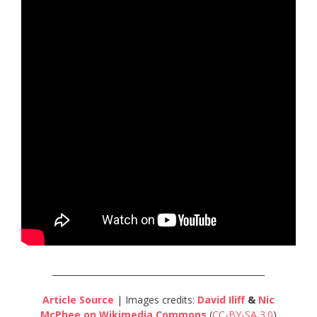
__________________________________________________
Article Source
| Images credits:
David Iliff
&
Nic
McPhee
on Wikimedia Commons
(
CC-BY-SA 3.0
)