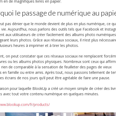
m en de magnifiques livres en papier.
quoi le passage de numérique au papi
ut pas dénier que le monde devient de plus en plus numérique, ce qu
 la vie. Aujourd’hui, nous parlons des outils tels que Facebook et Insta
nt aux utilisateurs de créer facilement des albums photo numériques
geant leurs photos. Grâce aux réseaux sociaux, Il n’est plus nécessair
lusieurs heures à imprimer et à tirer les photos.
t, on peut constater que ces réseaux sociaux ne remplacent forcé
livres ou les albums photos physiques. Nombreux sont ceux qui affir
y a rien de comparable à la sensation de feuilleter des pages de vieux
s en famille ou entre amis. Après tout, nous passons tellement de t
es écrans de nos jours qu’il peut être agréable de faire une pause.
 raison pour laquelle BlookUp a créé un moyen simple de créer des liv
s avec tout votre contenu numérique en quelques minutes.
www.blookup.com/fr/products/