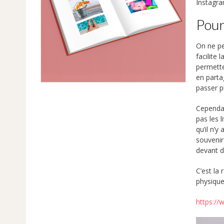
Instagra
Pour
On ne pe
facilite
permette
en parta
passer p
Cependan
pas les 
qu’il n’
souvenir
devant d
C’est la
physique
https://