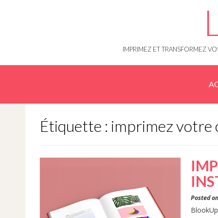
Skip
to
content
IMPRIMEZ ET TRANSFORMEZ VOS
AC
Étiquette : imprimez votre 
IMP
IN
Posted o
BlookUp