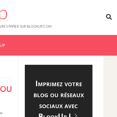
p
IVRES PAPIER SUR BLOOKUP.COM
KUP
Imprimez votre
 OU
blog ou réseaux
sociaux avec
ou
BlookUp !