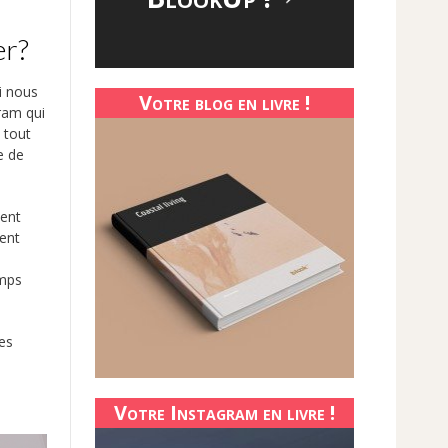
er?
i nous
Votre blog en livre !
gram qui
 tout
e de
ment
ment
emps
res
Votre Instagram en livre !