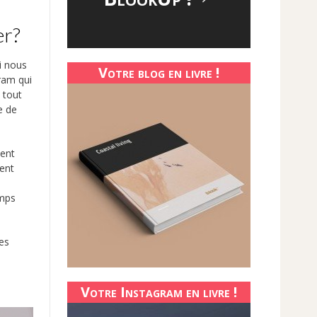
er?
i nous
Votre blog en livre !
gram qui
 tout
e de
ment
ment
emps
res
Votre Instagram en livre !