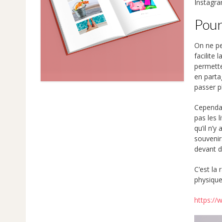
Instagra
Pour
On ne pe
facilite
permette
en parta
passer p
Cependan
pas les 
qu’il n’
souvenir
devant d
C’est la
physique
https://