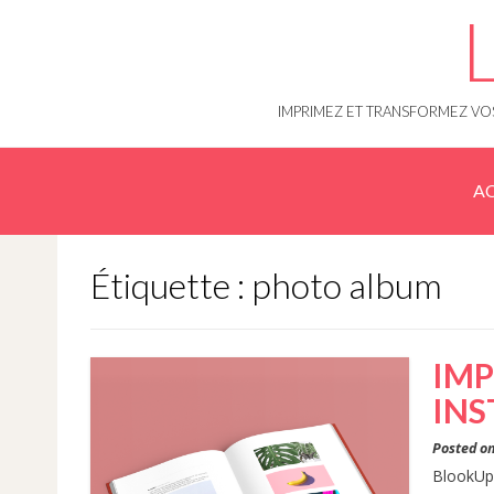
Skip
to
content
IMPRIMEZ ET TRANSFORMEZ VOS
AC
Étiquette : photo album
IMP
IN
Posted o
BlookUp