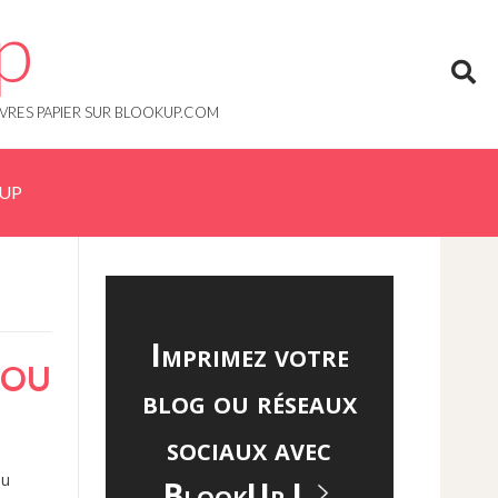
p
IVRES PAPIER SUR BLOOKUP.COM
KUP
Imprimez votre
 OU
blog ou réseaux
sociaux avec
ou
BlookUp !