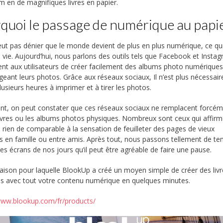
m en de magnifiques livres en papier.
quoi le passage de numérique au papi
ut pas dénier que le monde devient de plus en plus numérique, ce qu
 la vie. Aujourd’hui, nous parlons des outils tels que Facebook et Insta
nt aux utilisateurs de créer facilement des albums photo numériques
geant leurs photos. Grâce aux réseaux sociaux, Il n’est plus nécessair
lusieurs heures à imprimer et à tirer les photos.
t, on peut constater que ces réseaux sociaux ne remplacent forcé
livres ou les albums photos physiques. Nombreux sont ceux qui affir
y a rien de comparable à la sensation de feuilleter des pages de vieux
s en famille ou entre amis. Après tout, nous passons tellement de t
es écrans de nos jours qu’il peut être agréable de faire une pause.
 raison pour laquelle BlookUp a créé un moyen simple de créer des liv
s avec tout votre contenu numérique en quelques minutes.
www.blookup.com/fr/products/