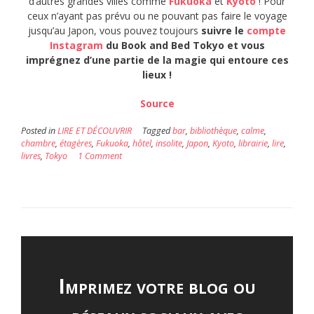
d’autres grandes villes comme
Fukuoka
et
Kyoto
! Pour
ceux n’ayant pas prévu ou ne pouvant pas faire le voyage
jusqu’au Japon, vous pouvez toujours
suivre le
compte
Instagram
du Book and Bed Tokyo et vous
imprégnez d’une partie de la magie qui entoure ces
lieux !
Source
Posted in
LIRE ET DÉCOUVRIR
Tagged
bar
,
bibliothèque
,
calme
,
chambre
,
étagères
,
Fukuoka
,
hôtel
,
insolite
,
Japon
,
Kyoto
,
librairie
,
lire
,
livres
,
Tokyo
1 Comment
Imprimez votre blog ou