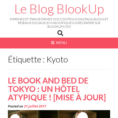
Skip
Le Blog BlookUp
to
content
IMPRIMEZ ET TRANSFORMEZ VOS CONTENUS DIGITAUX, BLOGS ET
RÉSEAUX SOCIAUX, EN MAGNIFIQUES LIVRES PAPIER SUR
BLOOKUP.COM
MENU
Étiquette : Kyoto
LE BOOK AND BED DE
TOKYO : UN HÔTEL
ATYPIQUE ! [MISE À JOUR]
Posted on
21 juillet 2017