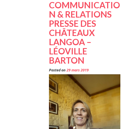
COMMUNICATIO
N & RELATIONS
PRESSE DES
CHÂTEAUX
LANGOA –
LÉOVILLE
BARTON
Posted on
29 mars 2019