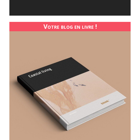
DES
CHÂT
LANG
Votre blog en livre !
–
LÉOVI
BARTO