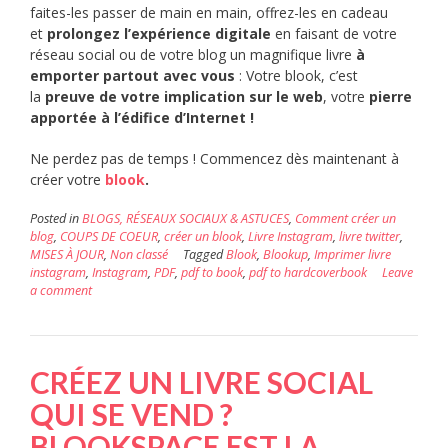
faites-les passer de main en main, offrez-les en cadeau
et
prolongez l’expérience digitale
en faisant de votre
réseau social ou de votre blog un magnifique livre
à
emporter partout avec vous
: Votre blook, c’est
la
preuve de votre implication sur le web
, votre
pierre
apportée à l’édifice d’Internet !
Ne perdez pas de temps ! Commencez dès maintenant à
créer votre
blook
.
Posted in
BLOGS, RÉSEAUX SOCIAUX & ASTUCES
,
Comment créer un
blog
,
COUPS DE COEUR
,
créer un blook
,
Livre Instagram
,
livre twitter
,
MISES À JOUR
,
Non classé
Tagged
Blook
,
Blookup
,
Imprimer livre
instagram
,
Instagram
,
PDF
,
pdf to book
,
pdf to hardcoverbook
Leave
a comment
CRÉEZ UN LIVRE SOCIAL
QUI SE VEND ?
BLOOKSPACE EST LA