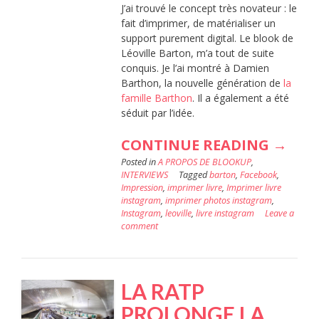
J’ai trouvé le concept très novateur : le
fait d’imprimer, de matérialiser un
support purement digital. Le blook de
Léoville Barton, m’a tout de suite
conquis. Je l’ai montré à Damien
Barthon, la nouvelle génération de
la
famille Barthon
. Il a également a été
séduit par l’idée.
« 3
CONTINUE READING
→
Posted in
A PROPOS DE BLOOKUP
,
QUEST
INTERVIEWS
Tagged
barton
,
Facebook
,
À
Impression
,
imprimer livre
,
Imprimer livre
instagram
,
imprimer photos instagram
,
:
Instagram
,
leoville
,
livre instagram
Leave a
comment
MAGA
DECO
–
LA RATP
POUR
PROLONGE LA
/