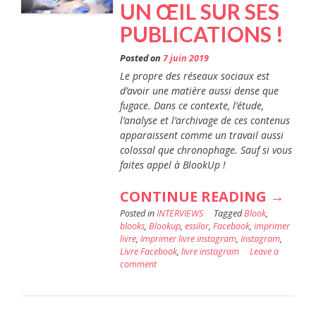
UN ŒIL SUR SES
PUBLICATIONS !
Posted on
7 juin 2019
Le propre des réseaux sociaux est
d’avoir une matière aussi dense que
fugace. Dans ce contexte, l’étude,
l’analyse et l’archivage de ces contenus
apparaissent comme un travail aussi
colossal que chronophage. Sauf si vous
faites appel à BlookUp !
« ESS
CONTINUE READING
→
Posted in
INTERVIEWS
Tagged
Blook
,
GARD
blooks
,
Blookup
,
essilor
,
Facebook
,
imprimer
UN
livre
,
Imprimer livre instagram
,
Instagram
,
Livre Facebook
,
livre instagram
Leave a
ŒIL
comment
SUR
SES