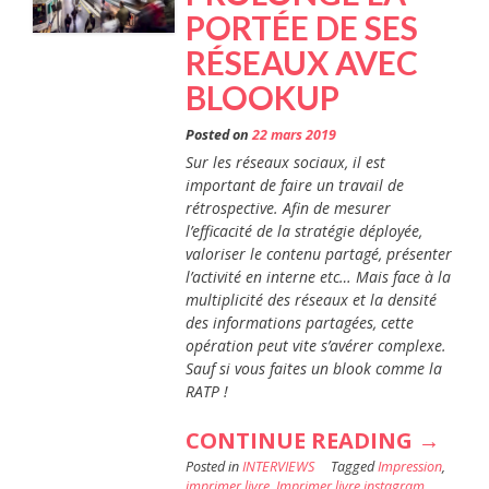
PORTÉE DE SES
RESPO
RÉSEAUX AVEC
COMM
BLOOKUP
&
RELAT
Posted on
22 mars 2019
PRESS
Sur les réseaux sociaux, il est
important de faire un travail de
DES
rétrospective. Afin de mesurer
CHÂT
l’efficacité de la stratégie déployée,
LANG
valoriser le contenu partagé, présenter
l’activité en interne etc… Mais face à la
–
multiplicité des réseaux et la densité
LÉOVI
des informations partagées, cette
opération peut vite s’avérer complexe.
BARTO
Sauf si vous faites un blook comme la
RATP !
« LA
CONTINUE READING
→
Posted in
INTERVIEWS
Tagged
Impression
RATP
,
imprimer livre
,
Imprimer livre instagram
,