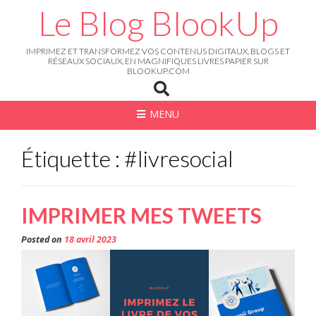
Skip
Le Blog BlookUp
to
content
IMPRIMEZ ET TRANSFORMEZ VOS CONTENUS DIGITAUX, BLOGS ET
RÉSEAUX SOCIAUX, EN MAGNIFIQUES LIVRES PAPIER SUR
BLOOKUP.COM
MENU
Étiquette : #livresocial
IMPRIMER MES TWEETS
Posted on
18 avril 2023