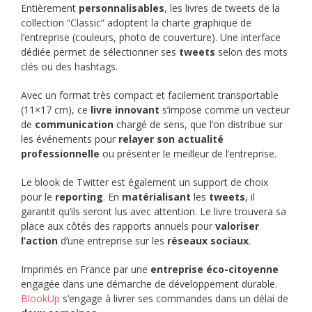
Entièrement
personnalisables
, les livres de tweets de la
collection “Classic” adoptent la charte graphique de
l’entreprise (couleurs, photo de couverture). Une interface
dédiée permet de sélectionner ses
tweets
selon des mots
clés ou des hashtags.
Avec un format très compact et facilement transportable
(11×17 cm), ce
livre innovant
s’impose comme un vecteur
de
communication
chargé de sens, que l’on distribue sur
les événements pour
relayer son actualité
professionnelle
ou présenter le meilleur de l’entreprise.
Le blook de Twitter est également un support de choix
pour le
reporting
. En
matérialisant
les
tweets
, il
garantit qu’ils seront lus avec attention. Le livre trouvera sa
place aux côtés des rapports annuels pour
valoriser
l’action
d’une entreprise sur les
réseaux sociaux
.
Imprimés en France par une
entreprise éco-citoyenne
engagée dans une démarche de développement durable.
BlookUp
s’engage à livrer ses commandes dans un délai de