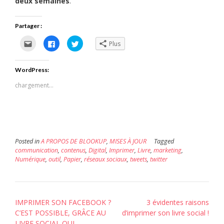
deux semaines
.
Partager :
Cliquez
Cliquez
Cliquez
Plus
pour
pour
pour
envoyer
partager
partager
par
sur
sur
e-
Facebook(ouvre
Twitter(ouvre
WordPress:
mail
dans
dans
à
une
une
un
nouvelle
nouvelle
chargement…
ami(ouvre
fenêtre)
fenêtre)
dans
une
nouvelle
fenêtre)
Posted in
A PROPOS DE BLOOKUP
,
MISES À JOUR
Tagged
communication
,
contenus
,
Digital
,
Imprimer
,
Livre
,
marketing
,
Numérique
,
outil
,
Papier
,
réseaux sociaux
,
tweets
,
twitter
Post
IMPRIMER SON FACEBOOK ?
3 évidentes raisons
navigation
C’EST POSSIBLE, GRÂCE AU
d’imprimer son livre social !
LIVRE SOCIAL QUI